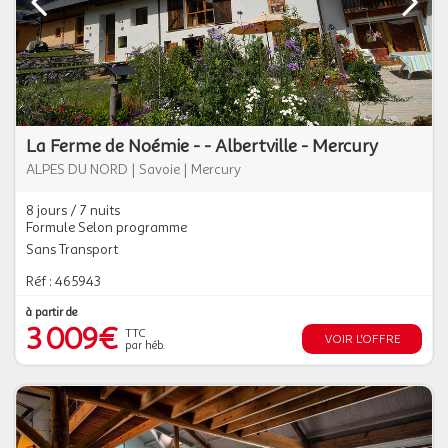
La Ferme de Noémie - - Albertville - Mercury
ALPES DU NORD
|
Savoie
|
Mercury
8 jours / 7 nuits
Formule Selon programme
Sans Transport
Réf : 465943
à partir de
3 009€
TTC
VOIR L'OFFRE
par héb.