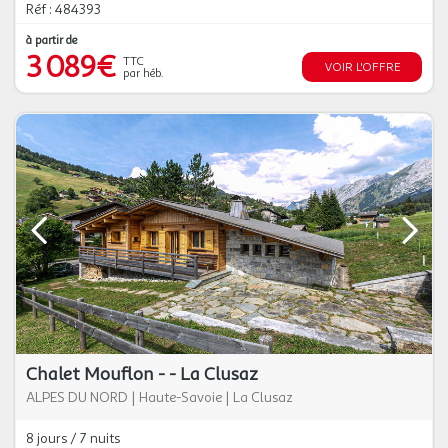
Réf : 484393
à partir de
3 089€
TTC
VOIR L'OFFRE
par héb.
Chalet Mouflon - - La Clusaz
ALPES DU NORD
|
Haute-Savoie
|
La Clusaz
8 jours / 7 nuits