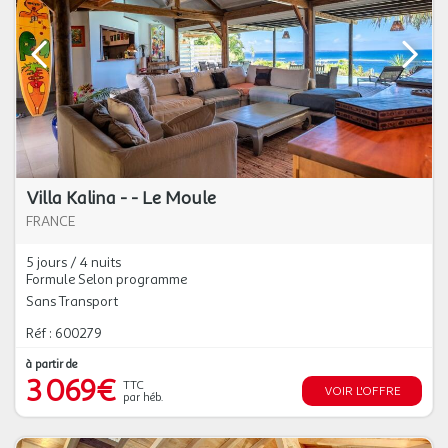
Villa Kalina - - Le Moule
FRANCE
5 jours / 4 nuits
Formule Selon programme
Sans Transport
Réf : 600279
à partir de
3 069€
TTC
VOIR L'OFFRE
par héb.