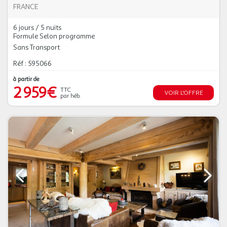
FRANCE
6 jours / 5 nuits
Formule Selon programme
Sans Transport
Réf : 595066
à partir de
2 959€
TTC
VOIR L'OFFRE
par héb.