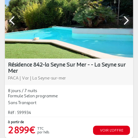
Résidence 842-la Seyne Sur Mer - - La Seyne sur
Mer
PACA
|
Var
|
La Seyne-sur-mer
8 jours / 7 nuits
Formule Selon programme
Sans Transport
Réf : 599934
à partir de
2 899€
TTC
VOIR L'OFFRE
par héb.