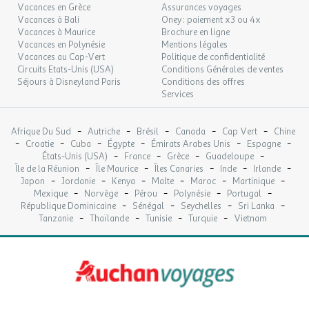
Vacances en Grèce
Assurances voyages
Vacances à Bali
Oney : paiement x3 ou 4x
Vacances à Maurice
Brochure en ligne
Vacances en Polynésie
Mentions légales
Vacances au Cap-Vert
Politique de confidentialité
Circuits Etats-Unis (USA)
Conditions Générales de ventes
Séjours à Disneyland Paris
Conditions des offres
Services
-
-
-
-
-
Afrique Du Sud
Autriche
Brésil
Canada
Cap Vert
Chine
-
-
-
-
-
-
Croatie
Cuba
Égypte
Émirats Arabes Unis
Espagne
-
-
-
-
États-Unis (USA)
France
Grèce
Guadeloupe
-
-
-
-
-
Île de la Réunion
Île Maurice
Îles Canaries
Inde
Irlande
-
-
-
-
-
-
Japon
Jordanie
Kenya
Malte
Maroc
Martinique
-
-
-
-
-
Mexique
Norvège
Pérou
Polynésie
Portugal
-
-
-
-
République Dominicaine
Sénégal
Seychelles
Sri Lanka
-
-
-
-
Tanzanie
Thaïlande
Tunisie
Turquie
Vietnam