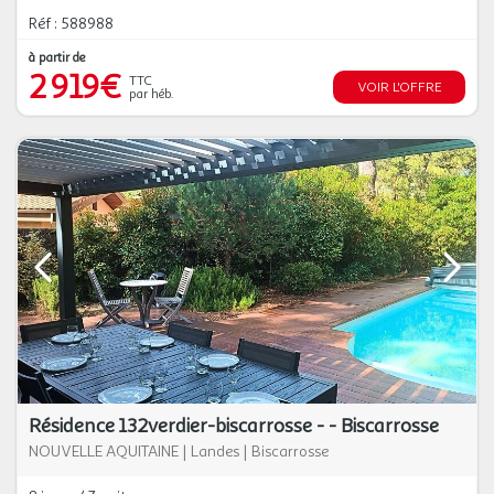
Réf : 588988
à partir de
2 919€
TTC
VOIR L'OFFRE
par héb.
Résidence 132verdier-biscarrosse - - Biscarrosse
NOUVELLE AQUITAINE
|
Landes
|
Biscarrosse