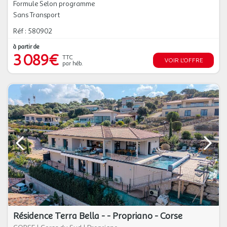
Formule Selon programme
Sans Transport
Réf : 580902
à partir de
3 089€
TTC
VOIR L'OFFRE
par héb.
Résidence Terra Bella - - Propriano - Corse