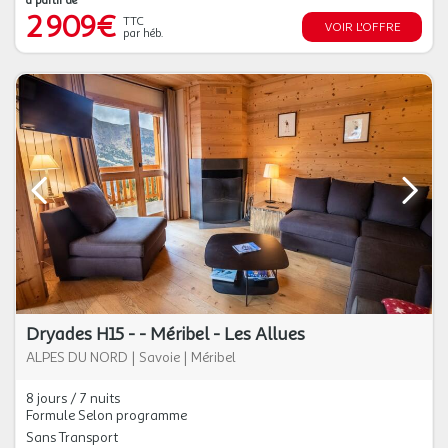
à partir de
2 909€
TTC
VOIR L'OFFRE
par héb.
Dryades H15 - - Méribel - Les Allues
ALPES DU NORD
|
Savoie
|
Méribel
8 jours / 7 nuits
Formule Selon programme
Sans Transport