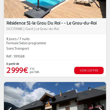
Résidence 51-le Grau Du Roi - - Le Grau-du-Roi
OCCITANIE
|
Gard
|
Le Grau-du-Roi
8 jours / 7 nuits
Formule Selon programme
Sans Transport
Réf : 599168
à partir de
2 999€
TTC
VOIR L'OFFRE
par héb.