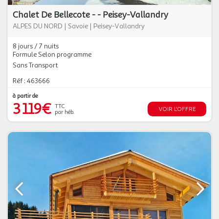
Chalet De Bellecote - - Peisey-Vallandry
ALPES DU NORD
|
Savoie
|
Peisey-Vallandry
8 jours / 7 nuits
Formule Selon programme
Sans Transport
Réf : 463666
à partir de
3 119€
TTC
VOIR L'OFFRE
par héb.