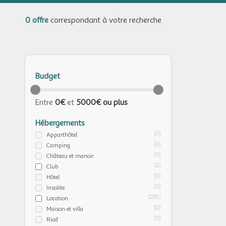
0 offre
correspondant à votre recherche
Budget
Entre
0€
et
5000€ ou plus
Hébergements
(0)
Apparthôtel
(0)
Camping
(0)
Château et manoir
(1)
Club
(0)
Hôtel
(0)
Insolite
(285)
Location
(0)
Maison et villa
(0)
Riad