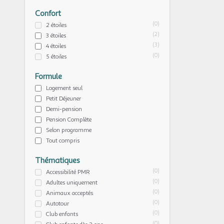
Confort
(0)
2 étoiles
(2)
3 étoiles
(3)
4 étoiles
(0)
5 étoiles
Formule
Logement seul
Petit Déjeuner
Demi-pension
Pension Complète
Selon programme
Tout compris
Thématiques
(0)
Accessibilité PMR
(0)
Adultes uniquement
(0)
Animaux acceptés
(0)
Autotour
(0)
Club enfants
(0)