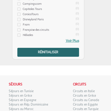
(0)
Campings.com
(0)
Capitales Tours
(0)
CorsicaTours
(0)
Disneyland Paris
(0)
Fram
(0)
Française des circuits
(0)
Héliades
Voir Plus
RÉINITIALISER
SÉJOURS
CIRCUITS
Séjours en Tunisie
Circuits en Italie
Séjours en Grèce
Circuits en Grèce
Séjours en Espagne
Circuits au Canada
Séjours en Rép. Dominicaine
Circuits en Egypte
Séjours au Maroc
Circuits en Turquie