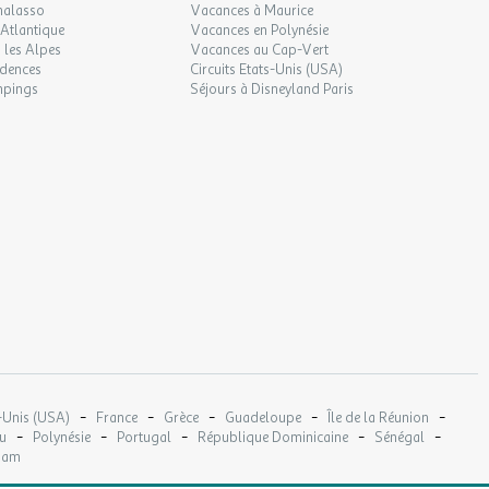
halasso
Vacances à Maurice
Atlantique
Vacances en Polynésie
 les Alpes
Vacances au Cap-Vert
idences
Circuits Etats-Unis (USA)
mpings
Séjours à Disneyland Paris
-
-
-
-
-
-Unis (USA)
France
Grèce
Guadeloupe
Île de la Réunion
-
-
-
-
-
u
Polynésie
Portugal
République Dominicaine
Sénégal
nam