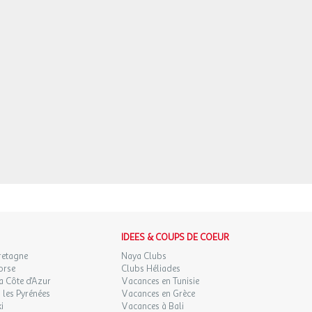
IDEES & COUPS DE COEUR
retagne
Naya Clubs
orse
Clubs Héliades
a Côte d'Azur
Vacances en Tunisie
les Pyrénées
Vacances en Grèce
i
Vacances à Bali