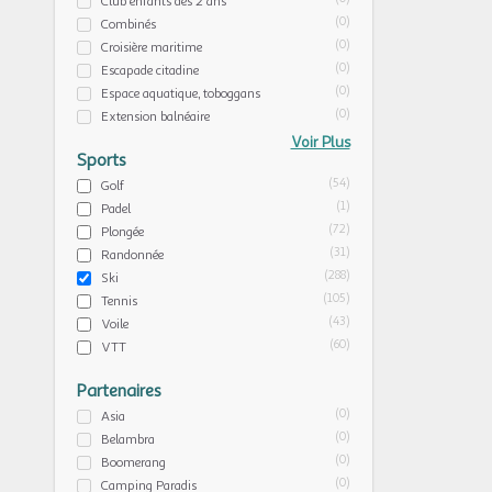
Club enfants dès 2 ans
(0)
Combinés
(0)
Croisière maritime
(0)
Escapade citadine
(0)
Espace aquatique, toboggans
(0)
Extension balnéaire
Voir Plus
Sports
(54)
Golf
(1)
Padel
(72)
Plongée
(31)
Randonnée
(288)
Ski
(105)
Tennis
(43)
Voile
(60)
VTT
Partenaires
(0)
Asia
(0)
Belambra
(0)
Boomerang
(0)
Camping Paradis