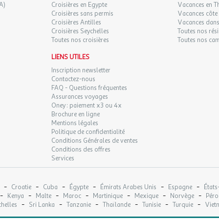
A)
Croisières en Egypte
Vacances en T
Croisières sans permis
Vacances côte 
Croisières Antilles
Vacances dans
Croisières Seychelles
Toutes nos rés
Toutes nos croisières
Toutes nos ca
LIENS UTILES
Inscription newsletter
Contactez-nous
FAQ - Questions fréquentes
Assurances voyages
Oney : paiement x3 ou 4x
Brochure en ligne
Mentions légales
Politique de confidentialité
Conditions Générales de ventes
Conditions des offres
Services
-
-
-
-
-
-
Croatie
Cuba
Égypte
Émirats Arabes Unis
Espagne
États
-
-
-
-
-
-
-
Kenya
Malte
Maroc
Martinique
Mexique
Norvège
Péro
-
-
-
-
-
-
helles
Sri Lanka
Tanzanie
Thaïlande
Tunisie
Turquie
Viet