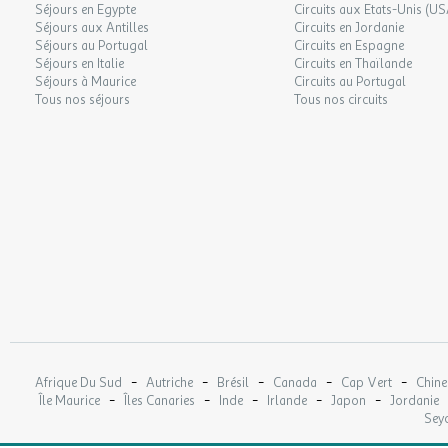
Séjours en Egypte
Circuits aux Etats-Unis (US
Séjours aux Antilles
Circuits en Jordanie
Séjours au Portugal
Circuits en Espagne
Séjours en Italie
Circuits en Thaïlande
Séjours à Maurice
Circuits au Portugal
Tous nos séjours
Tous nos circuits
-
-
-
-
-
Afrique Du Sud
Autriche
Brésil
Canada
Cap Vert
Chine
-
-
-
-
-
Île Maurice
Îles Canaries
Inde
Irlande
Japon
Jordanie
Seyc