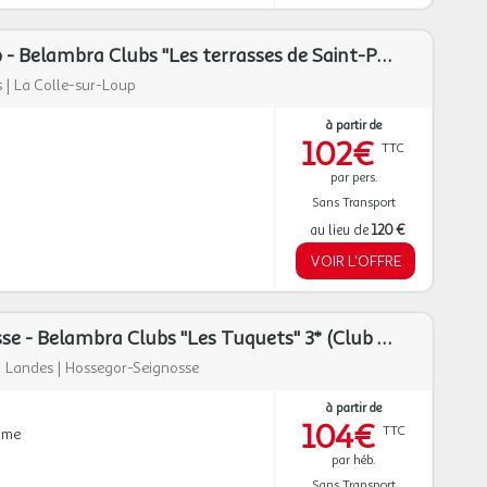
La Colle-sur-Loup - Belambra Clubs "Les terrasses de Saint-Paul de Vence" 3* (Club en demi-pension ou pension complète)
s
|
La Colle-sur-Loup
à partir de
102€
TTC
par pers.
Sans Transport
au lieu de
120 €
VOIR L'OFFRE
Hossegor -Seignosse - Belambra Clubs "Les Tuquets" 3* (Club en location)
|
Landes
|
Hossegor-Seignosse
à partir de
104€
TTC
mme
par héb.
Sans Transport