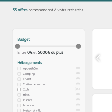
55 offres
correspondant à votre recherche
Budget
Entre
0€
et
5000€ ou plus
Hébergements
(0)
Apparthôtel
(0)
Camping
(0)
Chalet
(0)
Château et manoir
(55)
Club
(0)
Hôtel
(0)
Insolite
(0)
Location
(0)
Maison et villa