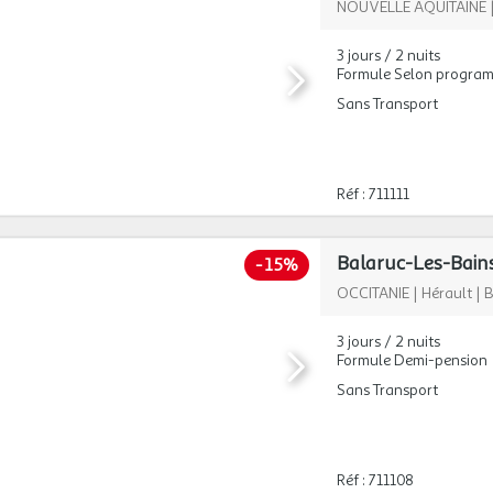
NOUVELLE AQUITAINE
3 jours / 2 nuits
Formule Selon progra
Sans Transport
Réf : 711111
-
15%
OCCITANIE
|
Hérault
|
B
3 jours / 2 nuits
Formule Demi-pension
Sans Transport
Réf : 711108