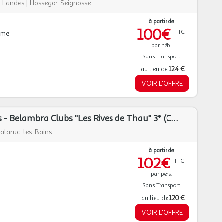
|
Landes
|
Hossegor-Seignosse
à partir de
100€
TTC
mme
par héb.
Sans Transport
au lieu de
124 €
VOIR L'OFFRE
Balaruc-Les-Bains - Belambra Clubs "Les Rives de Thau" 3* (Club en demi-pension ou pension complète)
alaruc-les-Bains
à partir de
102€
TTC
par pers.
Sans Transport
au lieu de
120 €
VOIR L'OFFRE