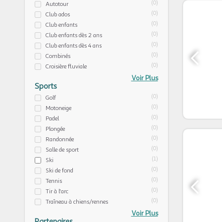
(0)
Autotour
(0)
Club ados
(0)
Club enfants
(0)
Club enfants dès 2 ans
(0)
Club enfants dès 4 ans
(0)
Combinés
(0)
Croisière fluviale
Voir Plus
Sports
(0)
Golf
(0)
Motoneige
(0)
Padel
(0)
Plongée
(0)
Randonnée
(0)
Salle de sport
(1)
Ski
(0)
Ski de fond
(0)
Tennis
(0)
Tir à l'arc
(0)
Traîneau à chiens/rennes
Voir Plus
Partenaires