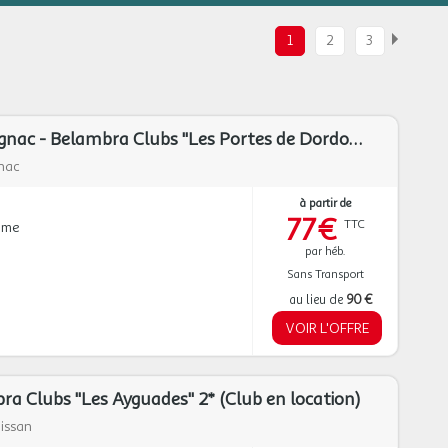
1
2
3
Rocamadour-Alvignac - Belambra Clubs "Les Portes de Dordogne" 3* (Club en Location)
nac
à partir de
77€
TTC
mme
par héb.
Sans Transport
au lieu de
90 €
VOIR L'OFFRE
ra Clubs "Les Ayguades" 2* (Club en location)
issan