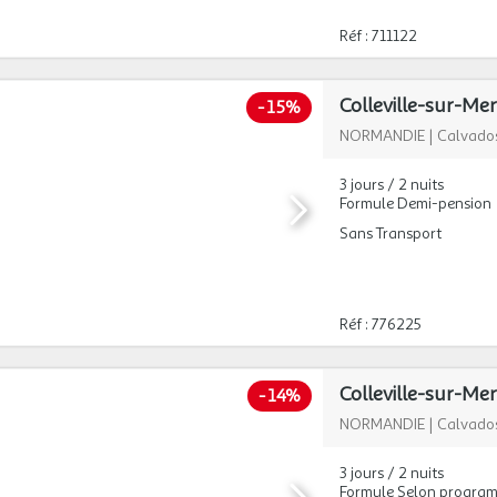
Réf : 711122
-
15%
NORMANDIE
|
Calvado
3 jours / 2 nuits
Formule Demi-pension
Sans Transport
Réf : 776225
-
14%
NORMANDIE
|
Calvado
3 jours / 2 nuits
Formule Selon progra