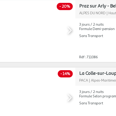
-
20%
ALPES DU NORD
|
Haut
3 jours / 2 nuits
Formule Demi-pension
Sans Transport
Réf : 711086
-
14%
PACA
|
Alpes-Maritime
3 jours / 2 nuits
Formule Selon progra
Sans Transport