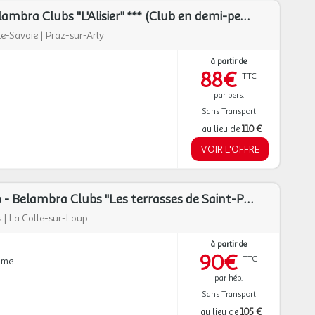
Praz sur Arly - Belambra Clubs "L'Alisier" *** (Club en demi-pension ou pension complète)
e-Savoie
|
Praz-sur-Arly
à partir de
88€
TTC
par pers.
Sans Transport
au lieu de
110 €
VOIR L'OFFRE
La Colle-sur-Loup - Belambra Clubs "Les terrasses de Saint-Paul de Vence" 3* (Club en location)
s
|
La Colle-sur-Loup
à partir de
90€
TTC
mme
par héb.
Sans Transport
au lieu de
105 €