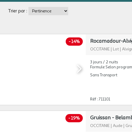
Trier par :
-
14%
OCCITANIE
|
Lot
|
Alvig
3 jours / 2 nuits
Formule Selon progra
Sans Transport
Réf : 711101
Gruissan - Belamb
-
19%
OCCITANIE
|
Aude
|
Gru