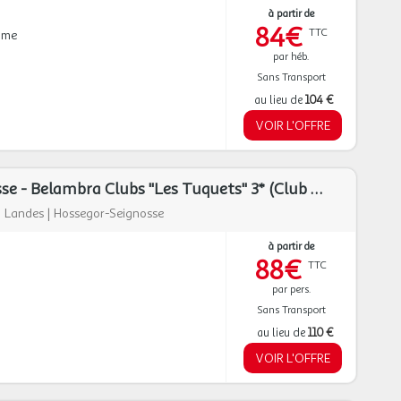
à partir de
84€
TTC
mme
par héb.
Sans Transport
au lieu de
104 €
VOIR L'OFFRE
Hossegor -Seignosse - Belambra Clubs "Les Tuquets" 3* (Club en demi-pension ou pension complète)
|
Landes
|
Hossegor-Seignosse
à partir de
88€
TTC
par pers.
Sans Transport
au lieu de
110 €
VOIR L'OFFRE