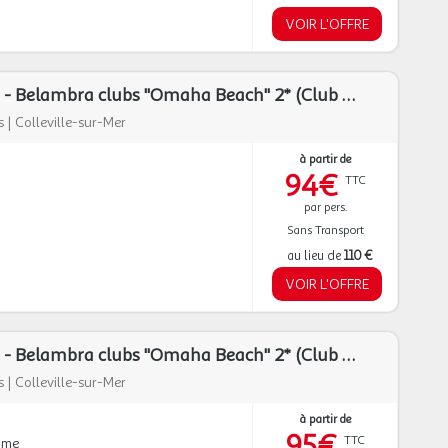
VOIR L'OFFRE
Colleville-sur-Mer - Belambra clubs "Omaha Beach" 2* (Club en demi-pension)
s
|
Colleville-sur-Mer
à partir de
94€
TTC
par pers.
Sans Transport
au lieu de
110 €
VOIR L'OFFRE
Colleville-sur-Mer - Belambra clubs "Omaha Beach" 2* (Club en location)
s
|
Colleville-sur-Mer
à partir de
95€
TTC
mme