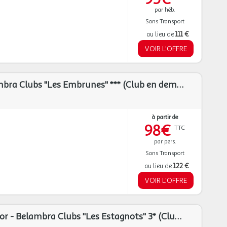
par héb.
Sans Transport
au lieu de
111 €
VOIR L'OFFRE
Les Saisies - Belambra Clubs "Les Embrunes" *** (Club en demi-pension avec remontées mécaniques incluses en Hiver/ en demi-pension ou pension complète en Ete)
à partir de
98€
TTC
par pers.
Sans Transport
au lieu de
122 €
VOIR L'OFFRE
Seignosse-Hossegor - Belambra Clubs "Les Estagnots" 3* (Club en location)