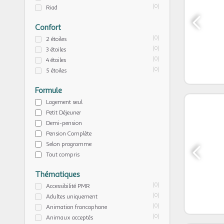
(0)
Riad
Confort
(0)
2 étoiles
(0)
3 étoiles
(0)
4 étoiles
(0)
5 étoiles
Formule
Logement seul
Petit Déjeuner
Demi-pension
Pension Complète
Selon programme
Tout compris
Thématiques
(0)
Accessibilité PMR
(0)
Adultes uniquement
(0)
Animation francophone
(0)
Animaux acceptés