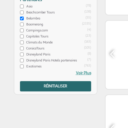
(78)
Asia
(138)
Beachcomber Tours
(55)
Belambra
(2335)
Boomerang
(4)
Campings.com
(23)
Capitales Tours
(163)
Climats du Monde
(105)
CorsicaTours
(8)
Disneyland Paris
(7)
Disneyland Paris Hotels partenaires
(763)
Exotismes
Voir Plus
RÉINITIALISER