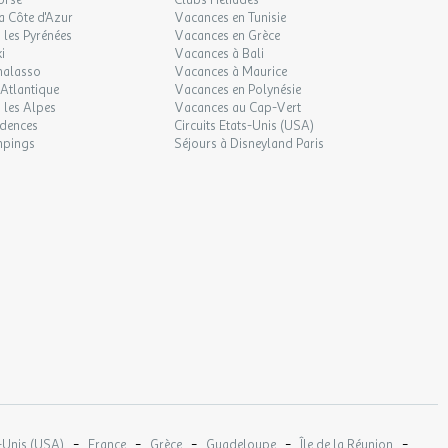
orse
Clubs Héliades
a Côte d'Azur
Vacances en Tunisie
les Pyrénées
Vacances en Grèce
i
Vacances à Bali
halasso
Vacances à Maurice
Atlantique
Vacances en Polynésie
 les Alpes
Vacances au Cap-Vert
idences
Circuits Etats-Unis (USA)
mpings
Séjours à Disneyland Paris
-
-
-
-
-
-Unis (USA)
France
Grèce
Guadeloupe
Île de la Réunion