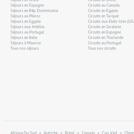
Séjours en Grèce
Circuits en Grèce
Séjours en Espagne
Circuits au Canada
Séjours en Rép. Dominicaine
Circuits en Egypte
Séjours au Maroc
Circuits en Turquie
Séjours en Egypte
Circuits aux Etats-Unis (US
Séjours aux Antilles
Circuits en Jordanie
Séjours au Portugal
Circuits en Espagne
Séjours en Italie
Circuits en Thaïlande
Séjours à Maurice
Circuits au Portugal
Tous nos séjours
Tous nos circuits
-
-
-
-
-
Afrique Du Sud
Autriche
Brésil
Canada
Cap Vert
Chine