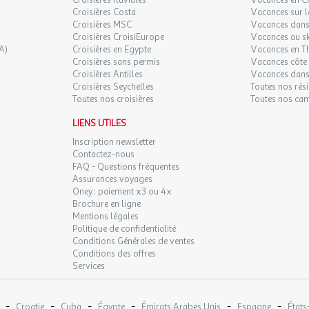
Croisières fluviales
Vacances en C
Croisières Costa
Vacances sur l
Croisières MSC
Vacances dans 
Croisières CroisiEurope
Vacances au sk
A)
Croisières en Egypte
Vacances en T
Croisières sans permis
Vacances côte 
Croisières Antilles
Vacances dans
Croisières Seychelles
Toutes nos rés
Toutes nos croisières
Toutes nos ca
LIENS UTILES
Inscription newsletter
Contactez-nous
FAQ - Questions fréquentes
Assurances voyages
Oney : paiement x3 ou 4x
Brochure en ligne
Mentions légales
Politique de confidentialité
Conditions Générales de ventes
Conditions des offres
Services
-
-
-
-
-
-
Croatie
Cuba
Égypte
Émirats Arabes Unis
Espagne
États