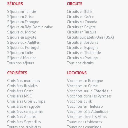
SÉJOURS
CIRCUITS
Séjours en Tunisie
Circuits en Italie
Séjours en Grèce
Circuits en Grèce
Séjours en Espagne
Circuits au Canada
Séjours en Rép. Dominicaine
Circuits en Egypte
Séjours au Maroc
Circuits en Turquie
Séjours en Egypte
Circuits aux Etats-Unis (USA)
Séjours aux Antilles
Circuits en Jordanie
Séjours au Portugal
Circuits en Espagne
Séjours en Italie
Circuits en Thaïlande
Séjours à Maurice
Circuits au Portugal
Tous nos séjours
Tous nos circuits
CROISIÈRES
LOCATIONS
Croisières maritimes
Vacances en Bretagne
Croisières fluviales
Vacances en Corse
Croisières Costa
Vacances sur la Côte d'Azur
Croisières MSC
Vacances dans les Pyrénées
Croisières CroisiEurope
Vacances au ski
Croisières en Egypte
Vacances en Thalasso
Croisières sans permis
Vacances côte Atlantique
Croisières Antilles
Vacances dans les Alpes
Croisières Seychelles
Toutes nos résidences
Toutes nos croisières
Toutes nos campings