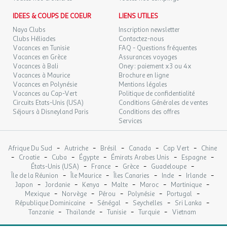
IDEES & COUPS DE COEUR
LIENS UTILES
Naya Clubs
Inscription newsletter
Clubs Héliades
Contactez-nous
Vacances en Tunisie
FAQ - Questions fréquentes
Vacances en Grèce
Assurances voyages
Vacances à Bali
Oney : paiement x3 ou 4x
Vacances à Maurice
Brochure en ligne
Vacances en Polynésie
Mentions légales
Vacances au Cap-Vert
Politique de confidentialité
Circuits Etats-Unis (USA)
Conditions Générales de ventes
Séjours à Disneyland Paris
Conditions des offres
Services
-
-
-
-
-
Afrique Du Sud
Autriche
Brésil
Canada
Cap Vert
Chine
-
-
-
-
-
-
Croatie
Cuba
Égypte
Émirats Arabes Unis
Espagne
-
-
-
-
États-Unis (USA)
France
Grèce
Guadeloupe
-
-
-
-
-
Île de la Réunion
Île Maurice
Îles Canaries
Inde
Irlande
-
-
-
-
-
-
Japon
Jordanie
Kenya
Malte
Maroc
Martinique
-
-
-
-
-
Mexique
Norvège
Pérou
Polynésie
Portugal
-
-
-
-
République Dominicaine
Sénégal
Seychelles
Sri Lanka
-
-
-
-
Tanzanie
Thaïlande
Tunisie
Turquie
Vietnam