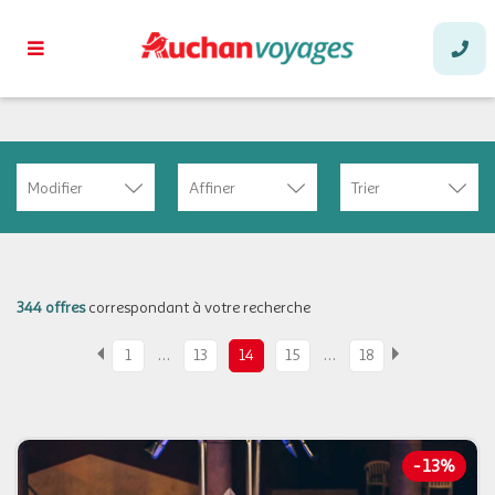
Modifier
Affiner
Trier
344 offres
correspondant à votre recherche
…
…
1
13
14
15
18
-
13%