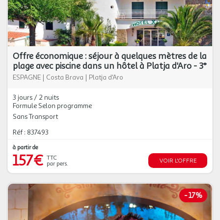
Offre économique : séjour à quelques mètres de la
plage avec piscine dans un hôtel à Platja d'Aro - 3*
ESPAGNE
|
Costa Brava
|
Platja d'Aro
3 jours / 2 nuits
Formule Selon programme
Sans Transport
Réf : 837493
à partir de
157€
TTC
VOIR L'OFFRE
par pers.
-
17%