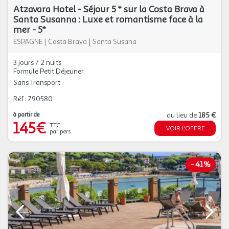
Atzavara Hotel - Séjour 5 * sur la Costa Brava à
Santa Susanna : Luxe et romantisme face à la
mer - 5*
ESPAGNE
|
Costa Brava
|
Santa Susana
3 jours / 2 nuits
Formule Petit Déjeuner
Sans Transport
Réf : 790580
à partir de
au lieu de
185 €
145€
TTC
VOIR L'OFFRE
par pers.
-
41%