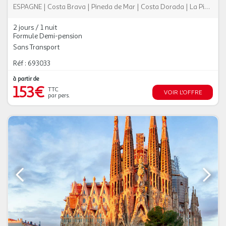
ESPAGNE
|
Costa Brava
|
Pineda de Mar
|
Costa Dorada
|
La Pineda
2 jours / 1 nuit
Formule Demi-pension
Sans Transport
Réf : 693033
à partir de
153€
TTC
VOIR L'OFFRE
par pers.