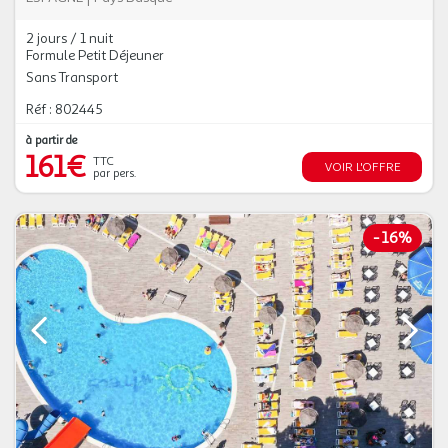
2 jours / 1 nuit
Formule Petit Déjeuner
Sans Transport
Réf : 802445
à partir de
161€
TTC
VOIR L'OFFRE
par pers.
-
16%