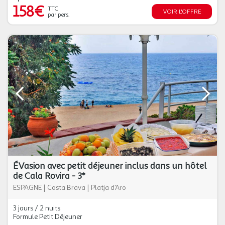
158€
TTC
VOIR L'OFFRE
par pers.
ÉVasion avec petit déjeuner inclus dans un hôtel
de Cala Rovira - 3*
ESPAGNE
|
Costa Brava
|
Platja d'Aro
3 jours / 2 nuits
Formule Petit Déjeuner