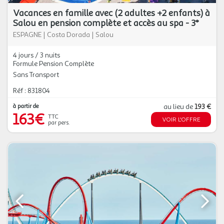
Vacances en famille avec (2 adultes +2 enfants) à
Salou en pension complète et accès au spa - 3*
ESPAGNE
|
Costa Dorada
|
Salou
4 jours / 3 nuits
Formule Pension Complète
Sans Transport
Réf : 831804
à partir de
au lieu de
193 €
163€
TTC
VOIR L'OFFRE
par pers.