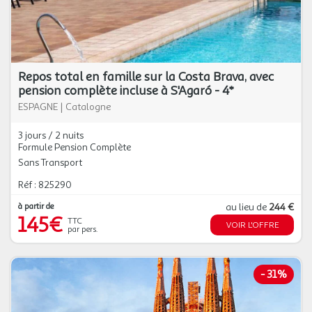
Repos total en famille sur la Costa Brava, avec
pension complète incluse à S'Agaró - 4*
ESPAGNE
|
Catalogne
3 jours / 2 nuits
Formule Pension Complète
Sans Transport
Réf : 825290
à partir de
au lieu de
244 €
145€
TTC
VOIR L'OFFRE
par pers.
-
31%