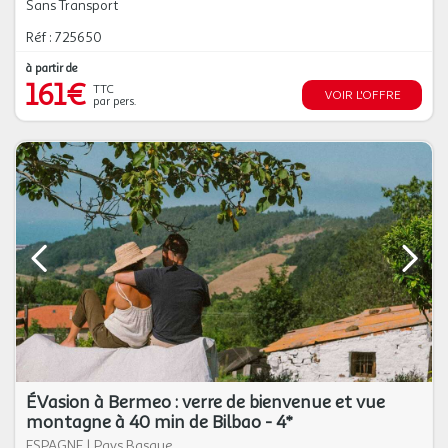
Sans Transport
Réf : 725650
à partir de
161€
TTC
VOIR L'OFFRE
par pers.
ÉVasion à Bermeo : verre de bienvenue et vue
montagne à 40 min de Bilbao - 4*
ESPAGNE
|
Pays Basque