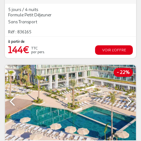
5 jours / 4 nuits
Formule Petit Déjeuner
Sans Transport
Réf : 836165
à partir de
144€
TTC
VOIR L'OFFRE
par pers.
-
22%