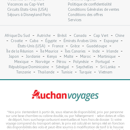
Vacances au Cap-Vert
Politique de confidentialité
Circuits Etats-Unis (USA)
Conditions Générales de ventes
Séjours à Disneyland Paris
Conditions des offres
Services
-
-
-
-
-
Afrique Du Sud
Autriche
Brésil
Canada
Cap Vert
Chine
-
-
-
-
-
-
Croatie
Cuba
Égypte
Émirats Arabes Unis
Espagne
-
-
-
-
États-Unis (USA)
France
Grèce
Guadeloupe
-
-
-
-
-
Île de la Réunion
Île Maurice
Îles Canaries
Inde
Irlande
-
-
-
-
-
-
Japon
Jordanie
Kenya
Malte
Maroc
Martinique
-
-
-
-
-
Mexique
Norvège
Pérou
Polynésie
Portugal
-
-
-
-
République Dominicaine
Sénégal
Seychelles
Sri Lanka
-
-
-
-
Tanzanie
Thaïlande
Tunisie
Turquie
Vietnam
*Nos prix s'entendent à partir de, sous réserve de disponibilité, prix par personne
sur une base chambre ou cabine double, ou par hébergement - selon dates et villes
de départ, hors surcharge carburant eventuelles et hors frais de dossier. Si votre
voyage comprend du transport aérien, le prix est calculé en temps réel en fonction
des disponibilités des vols et peut-être soumis à modification de tarif à la hausse