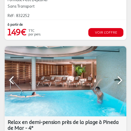
Sans Transport
Réf : 832252
à partir de
149€
TTC
VOIR L'OFFRE
par pers.
Relax en demi-pension près de la plage à Pineda
de Mar - 4*