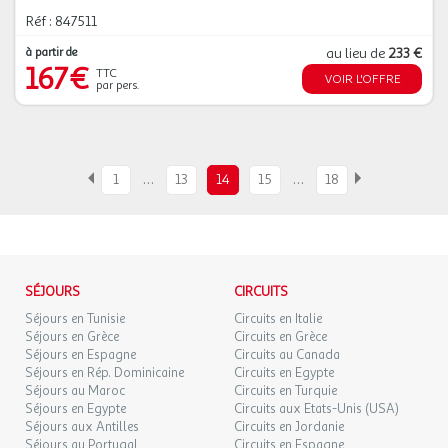
Réf : 847511
à partir de
au lieu de
233 €
167€
TTC
VOIR L'OFFRE
par pers.
…
…
1
13
14
15
18
SÉJOURS
CIRCUITS
Séjours en Tunisie
Circuits en Italie
Séjours en Grèce
Circuits en Grèce
Séjours en Espagne
Circuits au Canada
Séjours en Rép. Dominicaine
Circuits en Egypte
Séjours au Maroc
Circuits en Turquie
Séjours en Egypte
Circuits aux Etats-Unis (USA)
Séjours aux Antilles
Circuits en Jordanie
Séjours au Portugal
Circuits en Espagne