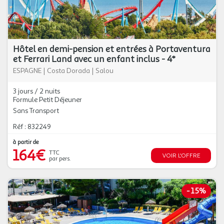
Hôtel en demi-pension et entrées à Portaventura
et Ferrari Land avec un enfant inclus - 4*
ESPAGNE
|
Costa Dorada
|
Salou
3 jours / 2 nuits
Formule Petit Déjeuner
Sans Transport
Réf : 832249
à partir de
164€
TTC
VOIR L'OFFRE
par pers.
-
15%