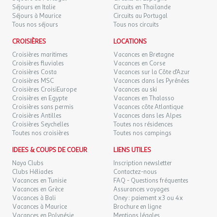
Séjours en Italie
Circuits en Thaïlande
Séjours à Maurice
Circuits au Portugal
Tous nos séjours
Tous nos circuits
CROISIÈRES
LOCATIONS
Croisières maritimes
Vacances en Bretagne
Croisières fluviales
Vacances en Corse
Croisières Costa
Vacances sur la Côte d'Azur
Croisières MSC
Vacances dans les Pyrénées
Croisières CroisiEurope
Vacances au ski
Croisières en Egypte
Vacances en Thalasso
Croisières sans permis
Vacances côte Atlantique
Croisières Antilles
Vacances dans les Alpes
Croisières Seychelles
Toutes nos résidences
Toutes nos croisières
Toutes nos campings
IDEES & COUPS DE COEUR
LIENS UTILES
Naya Clubs
Inscription newsletter
Clubs Héliades
Contactez-nous
Vacances en Tunisie
FAQ - Questions fréquentes
Vacances en Grèce
Assurances voyages
Vacances à Bali
Oney : paiement x3 ou 4x
Vacances à Maurice
Brochure en ligne
Vacances en Polynésie
Mentions légales