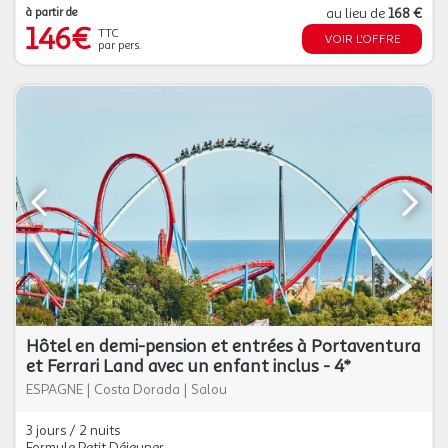
à partir de
au lieu de
168 €
146€
TTC
VOIR L'OFFRE
par pers.
Hôtel en demi-pension et entrées à Portaventura
et Ferrari Land avec un enfant inclus - 4*
ESPAGNE
|
Costa Dorada
|
Salou
3 jours / 2 nuits
Formule Petit Déjeuner