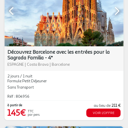
Découvrez Barcelone avec les entrées pour la
Sagrada Familia - 4*
ESPAGNE
|
Costa Brava
|
Barcelone
2 jours / 1 nuit
Formule Petit Déjeuner
Sans Transport
Réf : 804956
à partir de
au lieu de
211 €
145€
TTC
VOIR L'OFFRE
par pers.