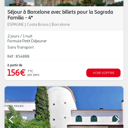
Séjour à Barcelone avec billets pour la Sagrada
Familia - 4*
ESPAGNE
|
Costa Brava
|
Barcelone
2 jours / 1 nuit
Formule Petit Déjeuner
Sans Transport
Réf : 854888
à partir de
156€
TTC
VOIR L'OFFRE
par pers.