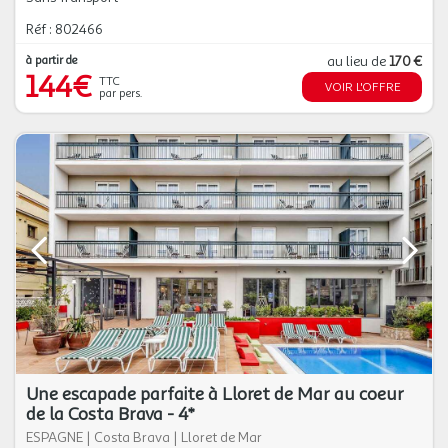
Réf : 802466
à partir de
au lieu de
170 €
144€
TTC
VOIR L'OFFRE
par pers.
Une escapade parfaite à Lloret de Mar au coeur
de la Costa Brava - 4*
ESPAGNE
|
Costa Brava
|
Lloret de Mar