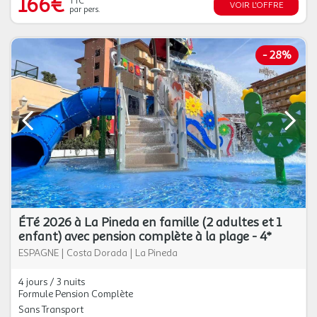
166€
TTC
VOIR L'OFFRE
par pers.
-
28%
ÉTé 2026 à La Pineda en famille (2 adultes et 1
enfant) avec pension complète à la plage - 4*
ESPAGNE
|
Costa Dorada
|
La Pineda
4 jours / 3 nuits
Formule Pension Complète
Sans Transport