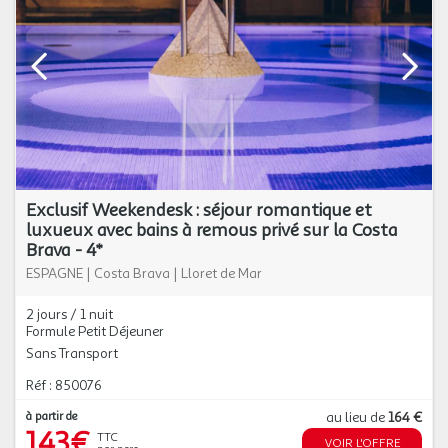
Exclusif Weekendesk : séjour romantique et
luxueux avec bains à remous privé sur la Costa
Brava - 4*
ESPAGNE
|
Costa Brava
|
Lloret de Mar
2 jours / 1 nuit
Formule Petit Déjeuner
Sans Transport
Réf : 850076
à partir de
au lieu de
164 €
143€
TTC
VOIR L'OFFRE