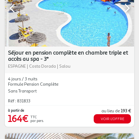
Séjour en pension complète en chambre triple et
accès au spa - 3*
ESPAGNE
|
Costa Dorada
|
Salou
4 jours / 3 nuits
Formule Pension Complète
Sans Transport
Réf : 831833
à partir de
au lieu de
193 €
164€
TTC
VOIR L'OFFRE
par pers.