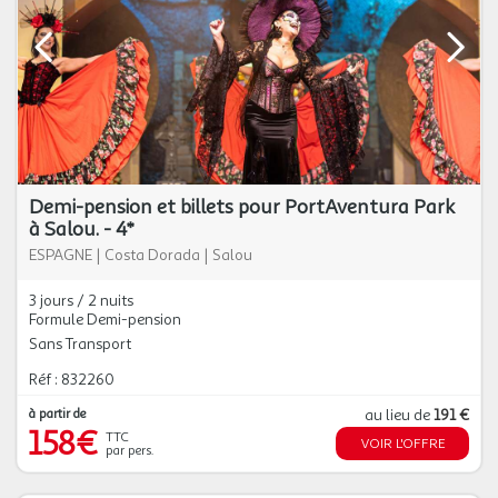
Demi-pension et billets pour PortAventura Park
à Salou. - 4*
ESPAGNE
|
Costa Dorada
|
Salou
3 jours / 2 nuits
Formule Demi-pension
Sans Transport
Réf : 832260
à partir de
au lieu de
191 €
158€
TTC
VOIR L'OFFRE
par pers.