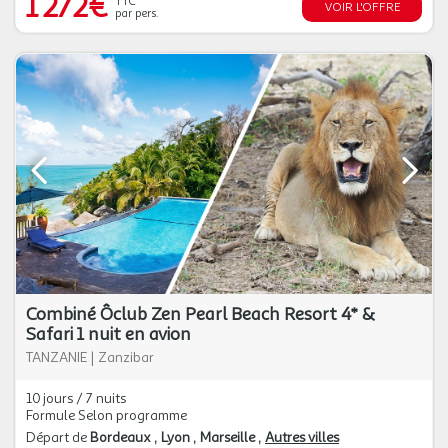
1 272€
TTC
VOIR L'OFFRE
par pers.
Combiné Ôclub Zen Pearl Beach Resort 4* &
Safari 1 nuit en avion
TANZANIE
|
Zanzibar
10 jours / 7 nuits
Formule Selon programme
Départ de
Bordeaux
Lyon
Marseille
Autres villes