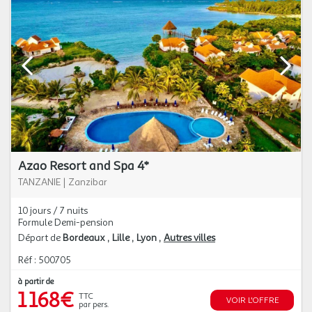
Azao Resort and Spa 4*
TANZANIE
|
Zanzibar
10 jours / 7 nuits
Formule Demi-pension
Départ de
Bordeaux
Lille
Lyon
Autres villes
Réf : 500705
à partir de
1 168€
TTC
VOIR L'OFFRE
par pers.