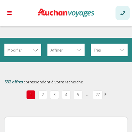
Modifier
Affiner
Trier
532 offres
correspondant à votre recherche
…
1
2
3
4
5
27