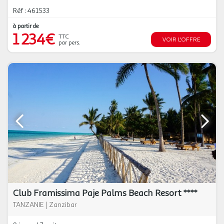
Réf : 461533
à partir de
1 234€
TTC
VOIR L'OFFRE
par pers.
Club Framissima Paje Palms Beach Resort ****
TANZANIE
|
Zanzibar