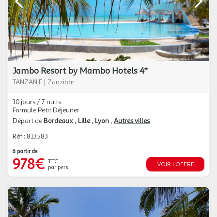
Jambo Resort by Mambo Hotels 4*
TANZANIE
|
Zanzibar
10 jours / 7 nuits
Formule Petit Déjeuner
Départ de
Bordeaux
Lille
Lyon
Autres villes
Réf : 813583
à partir de
978€
TTC
VOIR L'OFFRE
par pers.