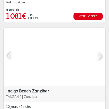
Réf : 852054
à partir de
1 081€
TTC
VOIR L'OFFRE
par pers.
Indigo Beach Zanzibar
TANZANIE
|
Zanzibar
10 jours / 7 nuits