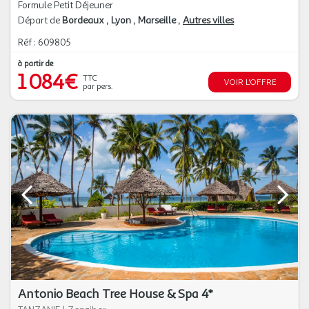
Formule Petit Déjeuner
Départ de
Bordeaux
Lyon
Marseille
Autres villes
Réf : 609805
à partir de
1 084€
TTC
VOIR L'OFFRE
par pers.
Antonio Beach Tree House & Spa 4*