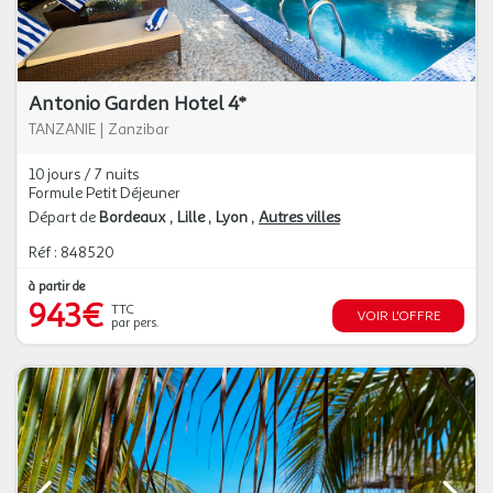
Antonio Garden Hotel 4*
TANZANIE
|
Zanzibar
10 jours / 7 nuits
Formule Petit Déjeuner
Départ de
Bordeaux
Lille
Lyon
Autres villes
Réf : 848520
à partir de
943€
TTC
VOIR L'OFFRE
par pers.