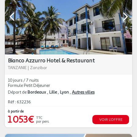
Bianco Azzurro Hotel & Restaurant
TANZANIE
|
Zanzibar
10 jours / 7 nuits
Formule Petit Déjeuner
Départ de
Bordeaux
Lille
Lyon
Autres villes
Réf : 632236
à partir de
1 053€
TTC
VOIR L'OFFRE
par pers.