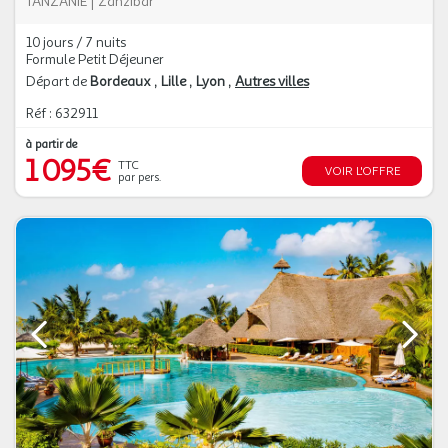
TANZANIE
|
Zanzibar
10 jours / 7 nuits
Formule Petit Déjeuner
Départ de
Bordeaux
Lille
Lyon
Autres villes
Réf : 632911
à partir de
1 095€
TTC
VOIR L'OFFRE
par pers.