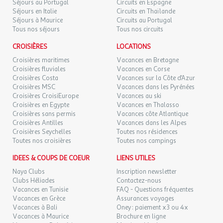
Séjours au Portugal
Circuits en Espagne
Séjours en Italie
Circuits en Thaïlande
Séjours à Maurice
Circuits au Portugal
Tous nos séjours
Tous nos circuits
CROISIÈRES
LOCATIONS
Croisières maritimes
Vacances en Bretagne
Croisières fluviales
Vacances en Corse
Croisières Costa
Vacances sur la Côte d'Azur
Croisières MSC
Vacances dans les Pyrénées
Croisières CroisiEurope
Vacances au ski
Croisières en Egypte
Vacances en Thalasso
Croisières sans permis
Vacances côte Atlantique
Croisières Antilles
Vacances dans les Alpes
Croisières Seychelles
Toutes nos résidences
Toutes nos croisières
Toutes nos campings
IDEES & COUPS DE COEUR
LIENS UTILES
Naya Clubs
Inscription newsletter
Clubs Héliades
Contactez-nous
Vacances en Tunisie
FAQ - Questions fréquentes
Vacances en Grèce
Assurances voyages
Vacances à Bali
Oney : paiement x3 ou 4x
Vacances à Maurice
Brochure en ligne