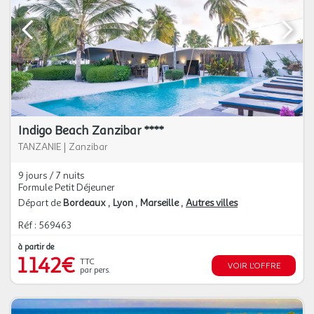
Indigo Beach Zanzibar ****
TANZANIE
|
Zanzibar
9 jours / 7 nuits
Formule Petit Déjeuner
Départ de
Bordeaux
Lyon
Marseille
Autres villes
Réf : 569463
à partir de
1 142€
TTC
VOIR L'OFFRE
par pers.