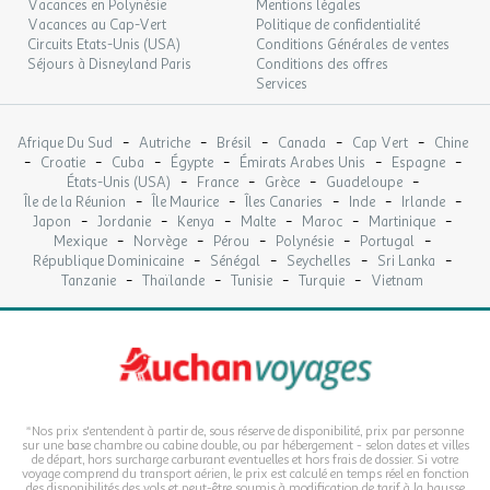
Vacances en Polynésie
Mentions légales
Vacances au Cap-Vert
Politique de confidentialité
Circuits Etats-Unis (USA)
Conditions Générales de ventes
Séjours à Disneyland Paris
Conditions des offres
Services
-
-
-
-
-
Afrique Du Sud
Autriche
Brésil
Canada
Cap Vert
Chine
-
-
-
-
-
-
Croatie
Cuba
Égypte
Émirats Arabes Unis
Espagne
-
-
-
-
États-Unis (USA)
France
Grèce
Guadeloupe
-
-
-
-
-
Île de la Réunion
Île Maurice
Îles Canaries
Inde
Irlande
-
-
-
-
-
-
Japon
Jordanie
Kenya
Malte
Maroc
Martinique
-
-
-
-
-
Mexique
Norvège
Pérou
Polynésie
Portugal
-
-
-
-
République Dominicaine
Sénégal
Seychelles
Sri Lanka
-
-
-
-
Tanzanie
Thaïlande
Tunisie
Turquie
Vietnam
*Nos prix s'entendent à partir de, sous réserve de disponibilité, prix par personne
sur une base chambre ou cabine double, ou par hébergement - selon dates et villes
de départ, hors surcharge carburant eventuelles et hors frais de dossier. Si votre
voyage comprend du transport aérien, le prix est calculé en temps réel en fonction
des disponibilités des vols et peut-être soumis à modification de tarif à la hausse