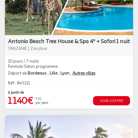
Antonio Beach Tree House & Spa 4* + Safari 1 nuit
TANZANIE
|
Zanzibar
10 jours / 7 nuits
Formule Selon programme
Départ de
Bordeaux
Lille
Lyon
Autres villes
Réf : 845111
à partir de
1 140€
TTC
VOIR L'OFFRE
par pers.