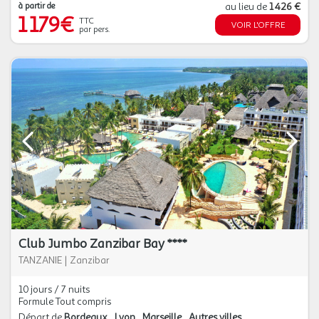
à partir de
au lieu de
1 426 €
1 179€
TTC
VOIR L'OFFRE
par pers.
Club Jumbo Zanzibar Bay ****
TANZANIE
|
Zanzibar
10 jours / 7 nuits
Formule Tout compris
Départ de
Bordeaux
Lyon
Marseille
Autres villes