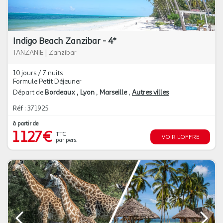
Indigo Beach Zanzibar - 4*
TANZANIE
|
Zanzibar
10 jours / 7 nuits
Formule Petit Déjeuner
Départ de
Bordeaux
Lyon
Marseille
Autres villes
Réf : 371925
à partir de
1 127€
TTC
VOIR L'OFFRE
par pers.