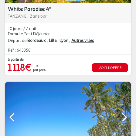
White Paradise 4*
TANZANIE
|
Zanzibar
10 jours / 7 nuits
Formule Petit Déjeuner
Départ de
Bordeaux
Lille
Lyon
Autres villes
Réf : 643358
à partir de
1 118€
TTC
VOIR L'OFFRE
par pers.