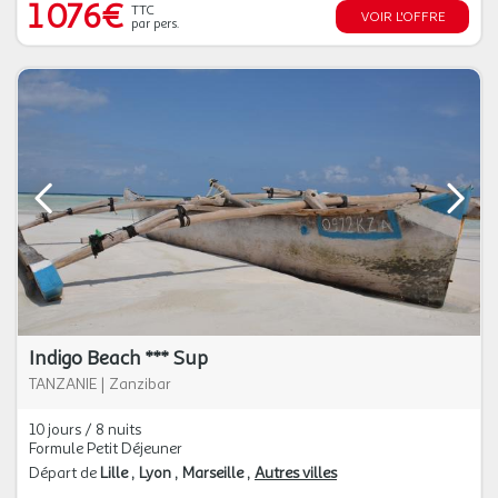
1 076€
TTC
VOIR L'OFFRE
par pers.
Indigo Beach *** Sup
TANZANIE
|
Zanzibar
10 jours / 8 nuits
Formule Petit Déjeuner
Départ de
Lille
Lyon
Marseille
Autres villes