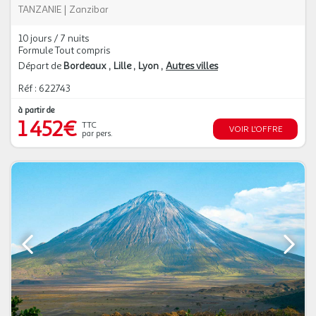
TANZANIE
|
Zanzibar
10 jours / 7 nuits
Formule Tout compris
Départ de
Bordeaux
Lille
Lyon
Autres villes
Réf : 622743
à partir de
1 452€
TTC
VOIR L'OFFRE
par pers.