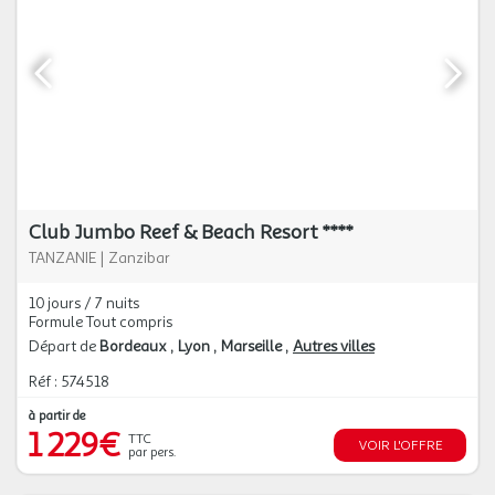
Club Jumbo Reef & Beach Resort ****
TANZANIE
|
Zanzibar
10 jours / 7 nuits
Formule Tout compris
Départ de
Bordeaux
Lyon
Marseille
Autres villes
Réf : 574518
à partir de
1 229€
TTC
VOIR L'OFFRE
par pers.