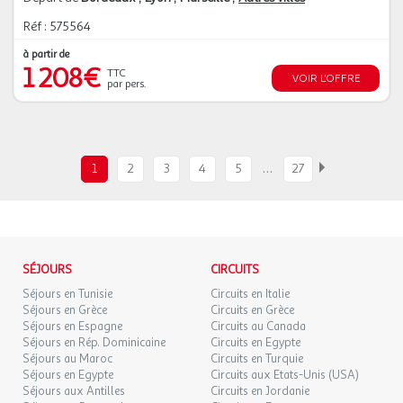
Réf : 575564
à partir de
1 208€
TTC
VOIR L'OFFRE
par pers.
…
1
2
3
4
5
27
SÉJOURS
CIRCUITS
Séjours en Tunisie
Circuits en Italie
Séjours en Grèce
Circuits en Grèce
Séjours en Espagne
Circuits au Canada
Séjours en Rép. Dominicaine
Circuits en Egypte
Séjours au Maroc
Circuits en Turquie
Séjours en Egypte
Circuits aux Etats-Unis (USA)
Séjours aux Antilles
Circuits en Jordanie