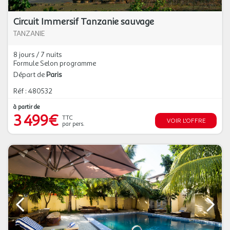
Circuit Immersif Tanzanie sauvage
TANZANIE
8 jours / 7 nuits
Formule Selon programme
Départ de
Paris
Réf : 480532
à partir de
3 499€
TTC
VOIR L'OFFRE
par pers.