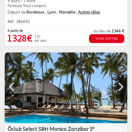
9 jours / 7 nuits
Formule Tout compris
Départ de
Bordeaux
Lyon
Marseille
Autres villes
Réf : 386830
à partir de
au lieu de
1 346 €
1 328€
TTC
VOIR L'OFFRE
par pers.
Ôclub Select SBH Monica Zanzibar 5*