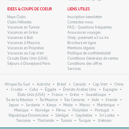
IDEES & COUPS DE COEUR
LIENS UTILES
Naya Clubs
Inscription newsletter
Clubs Héliades
Contactez-nous
Vacances en Tunisie
FAQ - Questions fréquentes
Vacances en Grèce
Assurances voyages
Vacances à Bali
Oney : paiement x3 ou 4x
Vacances à Maurice
Brochure en ligne
Vacances en Polynésie
Mentions légales
Vacances au Cap-Vert
Politique de confidentialité
Circuits Etats-Unis (USA)
Conditions Générales de ventes
Séjours à Disneyland Paris
Conditions des offres
Services
-
-
-
-
-
Afrique Du Sud
Autriche
Brésil
Canada
Cap Vert
Chine
-
-
-
-
-
-
Croatie
Cuba
Égypte
Émirats Arabes Unis
Espagne
-
-
-
-
États-Unis (USA)
France
Grèce
Guadeloupe
-
-
-
-
-
Île de la Réunion
Île Maurice
Îles Canaries
Inde
Irlande
-
-
-
-
-
-
Japon
Jordanie
Kenya
Malte
Maroc
Martinique
-
-
-
-
-
Mexique
Norvège
Pérou
Polynésie
Portugal
-
-
-
-
République Dominicaine
Sénégal
Seychelles
Sri Lanka
-
-
-
-
Tanzanie
Thaïlande
Tunisie
Turquie
Vietnam