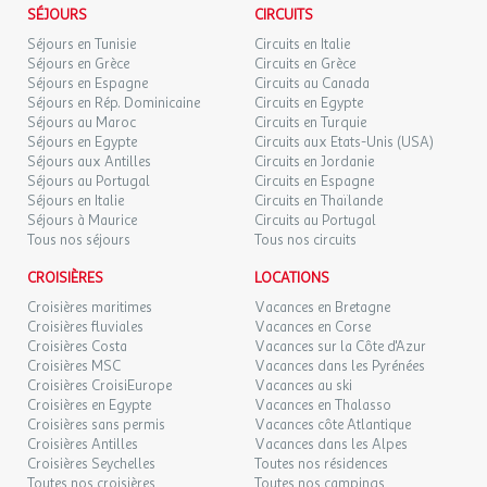
SÉJOURS
CIRCUITS
Séjours en Tunisie
Circuits en Italie
Séjours en Grèce
Circuits en Grèce
Séjours en Espagne
Circuits au Canada
Séjours en Rép. Dominicaine
Circuits en Egypte
Séjours au Maroc
Circuits en Turquie
Séjours en Egypte
Circuits aux Etats-Unis (USA)
Séjours aux Antilles
Circuits en Jordanie
Séjours au Portugal
Circuits en Espagne
Séjours en Italie
Circuits en Thaïlande
Séjours à Maurice
Circuits au Portugal
Tous nos séjours
Tous nos circuits
CROISIÈRES
LOCATIONS
Croisières maritimes
Vacances en Bretagne
Croisières fluviales
Vacances en Corse
Croisières Costa
Vacances sur la Côte d'Azur
Croisières MSC
Vacances dans les Pyrénées
Croisières CroisiEurope
Vacances au ski
Croisières en Egypte
Vacances en Thalasso
Croisières sans permis
Vacances côte Atlantique
Croisières Antilles
Vacances dans les Alpes
Croisières Seychelles
Toutes nos résidences
Toutes nos croisières
Toutes nos campings