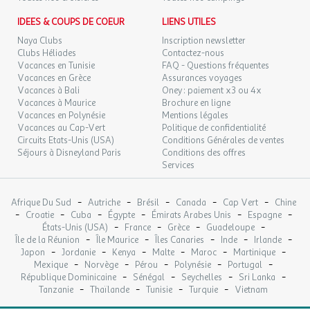
IDEES & COUPS DE COEUR
LIENS UTILES
Naya Clubs
Inscription newsletter
Clubs Héliades
Contactez-nous
Vacances en Tunisie
FAQ - Questions fréquentes
Vacances en Grèce
Assurances voyages
Vacances à Bali
Oney : paiement x3 ou 4x
Vacances à Maurice
Brochure en ligne
Vacances en Polynésie
Mentions légales
Vacances au Cap-Vert
Politique de confidentialité
Circuits Etats-Unis (USA)
Conditions Générales de ventes
Séjours à Disneyland Paris
Conditions des offres
Services
-
-
-
-
-
Afrique Du Sud
Autriche
Brésil
Canada
Cap Vert
Chine
-
-
-
-
-
-
Croatie
Cuba
Égypte
Émirats Arabes Unis
Espagne
-
-
-
-
États-Unis (USA)
France
Grèce
Guadeloupe
-
-
-
-
-
Île de la Réunion
Île Maurice
Îles Canaries
Inde
Irlande
-
-
-
-
-
-
Japon
Jordanie
Kenya
Malte
Maroc
Martinique
-
-
-
-
-
Mexique
Norvège
Pérou
Polynésie
Portugal
-
-
-
-
République Dominicaine
Sénégal
Seychelles
Sri Lanka
-
-
-
-
Tanzanie
Thaïlande
Tunisie
Turquie
Vietnam