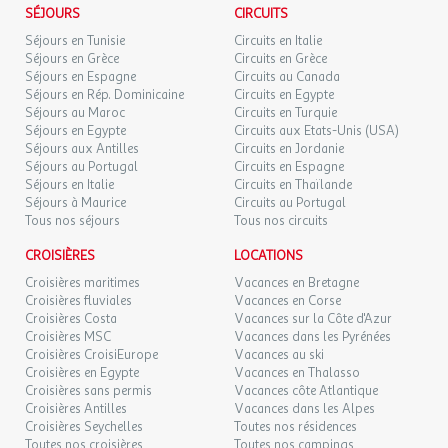
SÉJOURS
CIRCUITS
Séjours en Tunisie
Circuits en Italie
Séjours en Grèce
Circuits en Grèce
Séjours en Espagne
Circuits au Canada
Séjours en Rép. Dominicaine
Circuits en Egypte
Séjours au Maroc
Circuits en Turquie
Séjours en Egypte
Circuits aux Etats-Unis (USA)
Séjours aux Antilles
Circuits en Jordanie
Séjours au Portugal
Circuits en Espagne
Séjours en Italie
Circuits en Thaïlande
Séjours à Maurice
Circuits au Portugal
Tous nos séjours
Tous nos circuits
CROISIÈRES
LOCATIONS
Croisières maritimes
Vacances en Bretagne
Croisières fluviales
Vacances en Corse
Croisières Costa
Vacances sur la Côte d'Azur
Croisières MSC
Vacances dans les Pyrénées
Croisières CroisiEurope
Vacances au ski
Croisières en Egypte
Vacances en Thalasso
Croisières sans permis
Vacances côte Atlantique
Croisières Antilles
Vacances dans les Alpes
Croisières Seychelles
Toutes nos résidences
Toutes nos croisières
Toutes nos campings