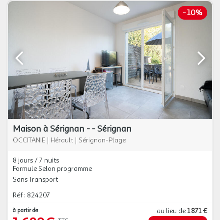
-
10%
Maison à Sérignan - - Sérignan
OCCITANIE
|
Hérault
|
Sérignan-Plage
8 jours / 7 nuits
Formule Selon programme
Sans Transport
Réf : 824207
à partir de
au lieu de
1 871 €