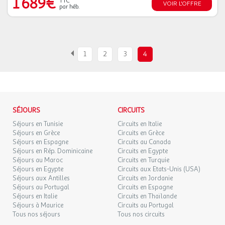
1 689€
TTC
VOIR L'OFFRE
par héb.
1
2
3
4
SÉJOURS
CIRCUITS
Séjours en Tunisie
Circuits en Italie
Séjours en Grèce
Circuits en Grèce
Séjours en Espagne
Circuits au Canada
Séjours en Rép. Dominicaine
Circuits en Egypte
Séjours au Maroc
Circuits en Turquie
Séjours en Egypte
Circuits aux Etats-Unis (USA)
Séjours aux Antilles
Circuits en Jordanie
Séjours au Portugal
Circuits en Espagne
Séjours en Italie
Circuits en Thaïlande
Séjours à Maurice
Circuits au Portugal
Tous nos séjours
Tous nos circuits