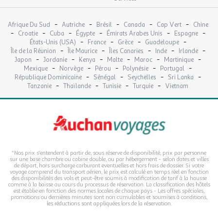
-
-
-
-
-
Afrique Du Sud
Autriche
Brésil
Canada
Cap Vert
Chine
-
-
-
-
-
-
Croatie
Cuba
Égypte
Émirats Arabes Unis
Espagne
-
-
-
-
États-Unis (USA)
France
Grèce
Guadeloupe
-
-
-
-
-
Île de la Réunion
Île Maurice
Îles Canaries
Inde
Irlande
-
-
-
-
-
-
Japon
Jordanie
Kenya
Malte
Maroc
Martinique
-
-
-
-
-
Mexique
Norvège
Pérou
Polynésie
Portugal
-
-
-
-
République Dominicaine
Sénégal
Seychelles
Sri Lanka
-
-
-
-
Tanzanie
Thaïlande
Tunisie
Turquie
Vietnam
*Nos prix s'entendent à partir de, sous réserve de disponibilité, prix par personne
sur une base chambre ou cabine double, ou par hébergement - selon dates et villes
de départ, hors surcharge carburant eventuelles et hors frais de dossier. Si votre
voyage comprend du transport aérien, le prix est calculé en temps réel en fonction
des disponibilités des vols et peut-être soumis à modification de tarif à la hausse
comme à la baisse au cours du processus de réservation. La classification des hôtels
est établie en fonction des normes locales de chaque pays - Les offres spéciales,
promotions ou dernières minutes sont non cumulables et soumises à conditions,
les réductions sont appliquées lors de la réservation.