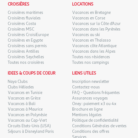
CROISIÈRES
LOCATIONS
Croisières maritimes
Vacances en Bretagne
Croisières fluviales
Vacances en Corse
Croisières Costa
Vacances sur la Côte d'Azur
Croisières MSC
Vacances dans les Pyrénées
Croisières CroisiEurope
Vacances au ski
Croisières en Egypte
Vacances en Thalasso
Croisières sans permis
Vacances côte Atlantique
Croisières Antilles
Vacances dans les Alpes
Croisières Seychelles
Toutes nos résidences
Toutes nos croisières
Toutes nos campings
IDEES & COUPS DE COEUR
LIENS UTILES
Naya Clubs
Inscription newsletter
Clubs Héliades
Contactez-nous
Vacances en Tunisie
FAQ - Questions fréquentes
Vacances en Grèce
Assurances voyages
Vacances à Bali
Oney : paiement x3 ou 4x
Vacances à Maurice
Brochure en ligne
Vacances en Polynésie
Mentions légales
Vacances au Cap-Vert
Politique de confidentialité
Circuits Etats-Unis (USA)
Conditions Générales de ventes
Séjours à Disneyland Paris
Conditions des offres
Services