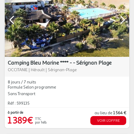
Camping Bleu Marine **** - - Sérignan Plage
OCCITANIE
|
Hérault
|
Sérignan-Plage
8 jours / 7 nuits
Formule Selon programme
Sans Transport
Réf : 599135
à partir de
au lieu de
1 564 €
1 389€
TTC
VOIR L'OFFRE
par héb.