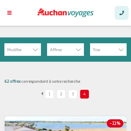
Modifier
Affiner
Trier
62 offres
correspondant à votre recherche
1
2
3
4
-
11%