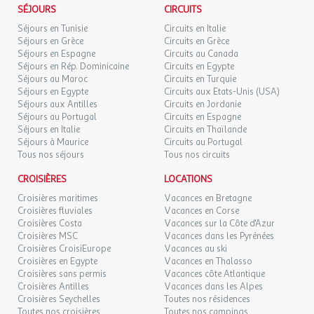
SÉJOURS
CIRCUITS
Séjours en Tunisie
Circuits en Italie
Séjours en Grèce
Circuits en Grèce
Séjours en Espagne
Circuits au Canada
Séjours en Rép. Dominicaine
Circuits en Egypte
Séjours au Maroc
Circuits en Turquie
Séjours en Egypte
Circuits aux Etats-Unis (USA)
Séjours aux Antilles
Circuits en Jordanie
Séjours au Portugal
Circuits en Espagne
Séjours en Italie
Circuits en Thaïlande
Séjours à Maurice
Circuits au Portugal
Tous nos séjours
Tous nos circuits
CROISIÈRES
LOCATIONS
Croisières maritimes
Vacances en Bretagne
Croisières fluviales
Vacances en Corse
Croisières Costa
Vacances sur la Côte d'Azur
Croisières MSC
Vacances dans les Pyrénées
Croisières CroisiEurope
Vacances au ski
Croisières en Egypte
Vacances en Thalasso
Croisières sans permis
Vacances côte Atlantique
Croisières Antilles
Vacances dans les Alpes
Croisières Seychelles
Toutes nos résidences
Toutes nos croisières
Toutes nos campings