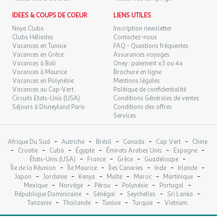
IDEES & COUPS DE COEUR
LIENS UTILES
Naya Clubs
Inscription newsletter
Clubs Héliades
Contactez-nous
Vacances en Tunisie
FAQ - Questions fréquentes
Vacances en Grèce
Assurances voyages
Vacances à Bali
Oney : paiement x3 ou 4x
Vacances à Maurice
Brochure en ligne
Vacances en Polynésie
Mentions légales
Vacances au Cap-Vert
Politique de confidentialité
Circuits Etats-Unis (USA)
Conditions Générales de ventes
Séjours à Disneyland Paris
Conditions des offres
Services
-
-
-
-
-
Afrique Du Sud
Autriche
Brésil
Canada
Cap Vert
Chine
-
-
-
-
-
-
Croatie
Cuba
Égypte
Émirats Arabes Unis
Espagne
-
-
-
-
États-Unis (USA)
France
Grèce
Guadeloupe
-
-
-
-
-
Île de la Réunion
Île Maurice
Îles Canaries
Inde
Irlande
-
-
-
-
-
-
Japon
Jordanie
Kenya
Malte
Maroc
Martinique
-
-
-
-
-
Mexique
Norvège
Pérou
Polynésie
Portugal
-
-
-
-
République Dominicaine
Sénégal
Seychelles
Sri Lanka
-
-
-
-
Tanzanie
Thaïlande
Tunisie
Turquie
Vietnam