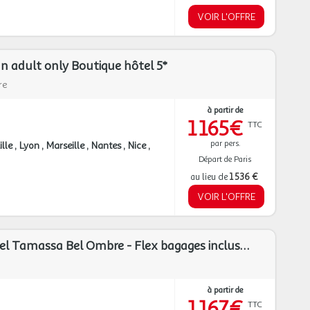
VOIR L'OFFRE
n adult only Boutique hôtel 5*
re
à partir de
1 165€
TTC
par pers.
ille
Lyon
Marseille
Nantes
Nice
Départ de Paris
au lieu de
1 536 €
VOIR L'OFFRE
TUI Sélection Hôtel Tamassa Bel Ombre - Flex bagages inclus ****
à partir de
1 167€
TTC