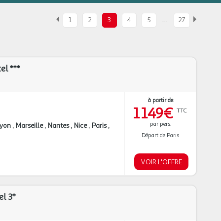
…
1
2
3
4
5
27
el ***
à partir de
1 149€
TTC
par pers.
Lyon
Marseille
Nantes
Nice
Paris
Départ de Paris
VOIR L'OFFRE
l 3*