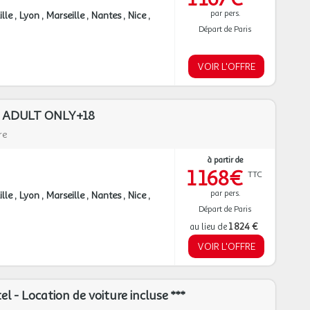
par pers.
ille
Lyon
Marseille
Nantes
Nice
Départ de Paris
VOIR L'OFFRE
 - ADULT ONLY+18
re
à partir de
1 168€
TTC
par pers.
ille
Lyon
Marseille
Nantes
Nice
Départ de Paris
au lieu de
1 824 €
VOIR L'OFFRE
l - Location de voiture incluse ***