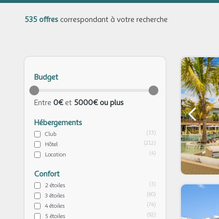
535 offres
correspondant à votre recherche
Budget
Entre
0€
et
5000€ ou plus
Hébergements
(33)
Club
(212)
Hôtel
(4)
Location
Confort
(3)
2 étoiles
(60)
3 étoiles
(74)
4 étoiles
(92)
5 étoiles