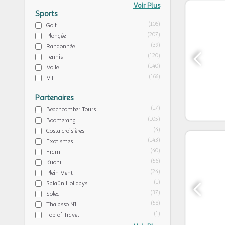
Voir Plus
Sports
(106)
Golf
(207)
Plongée
(39)
Randonnée
(120)
Tennis
(140)
Voile
(166)
VTT
Partenaires
(17)
Beachcomber Tours
(105)
Boomerang
(4)
Costa croisières
(143)
Exotismes
(40)
Fram
(56)
Kuoni
(24)
Plein Vent
(1)
Salaün Holidays
(37)
Solea
(58)
Thalasso N1
(1)
Top of Travel