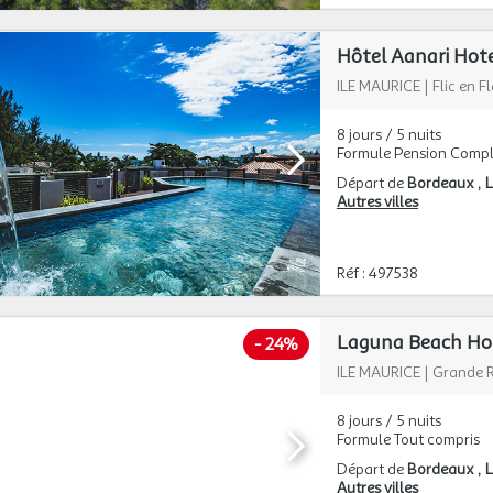
Hôtel Aanari Hote
ILE MAURICE
|
Flic en F
8 jours / 5 nuits
Formule Pension Compl
Départ de
Bordeaux
L
Autres villes
Réf : 497538
Laguna Beach Hot
-
24%
ILE MAURICE
|
Grande R
8 jours / 5 nuits
Formule Tout compris
Départ de
Bordeaux
L
Autres villes