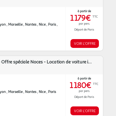
à partir de
1 179€
TTC
par pers.
Lyon
Marseille
Nantes
Nice
Paris
Départ de Paris
VOIR L'OFFRE
Sunrise Attitude - Offre spéciale Noces - Location de voiture incluse ****
à partir de
1 180€
TTC
par pers.
Lyon
Marseille
Nantes
Nice
Paris
Départ de Paris
VOIR L'OFFRE