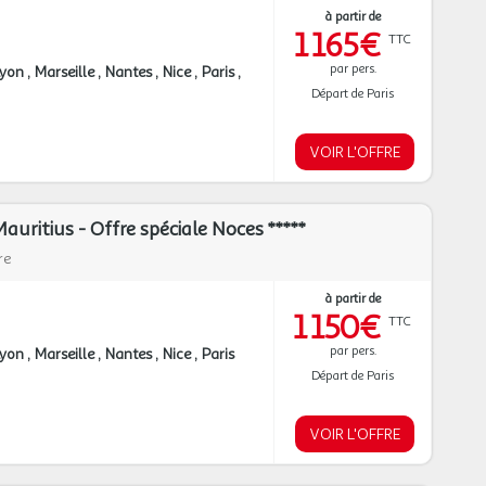
à partir de
1 165€
TTC
par pers.
Lyon
Marseille
Nantes
Nice
Paris
Départ de Paris
VOIR L'OFFRE
uritius - Offre spéciale Noces *****
re
à partir de
1 150€
TTC
par pers.
Lyon
Marseille
Nantes
Nice
Paris
Départ de Paris
VOIR L'OFFRE