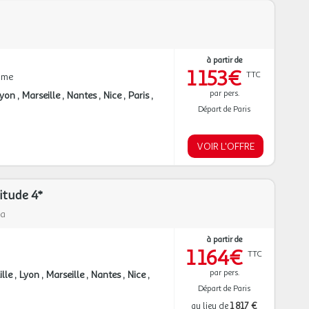
à partir de
1 153€
TTC
mme
par pers.
Lyon
Marseille
Nantes
Nice
Paris
Départ de Paris
VOIR L'OFFRE
itude 4*
va
à partir de
1 164€
TTC
par pers.
ille
Lyon
Marseille
Nantes
Nice
Départ de Paris
au lieu de
1 817 €