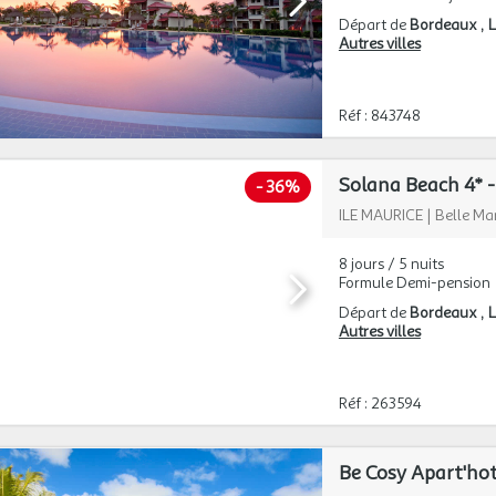
Départ de
Bordeaux
L
Autres villes
Réf : 843748
Solana Beach 4*
-
36%
ILE MAURICE
|
Belle Ma
8 jours / 5 nuits
Formule Demi-pension
Départ de
Bordeaux
L
Autres villes
Réf : 263594
Be Cosy Apart'hote