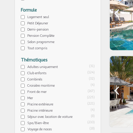
Formule
Logement seul
Petit Déjeuner
Demi-pension
Pension Complète
Selon programme
Tout compris
Thématiques
(31)
Adultes uniquement
(124)
Club enfants
(32)
Combinés
(4)
Croisière maritime
(167)
Front de mer
(225)
Mer
(221)
Piscine extérieure
(4)
Piscine intérieure
(8)
Séjour avec location de voiture
(210)
Spa/Bien-être
(18)
Voyage de noces