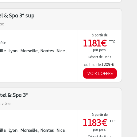
l & Spa 3* sup
lac
à partir de
1 181€
TTC
ète
par pers.
ille
Lyon
Marseille
Nantes
Nice
Départ de Paris
au lieu de
1 209 €
VOIR L'OFFRE
el & Spa 3*
ivière
à partir de
1 183€
TTC
par pers.
ille
Lyon
Marseille
Nantes
Nice
Départ de Paris