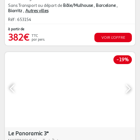
Sans Transport ou départ de
Bâle/Mulhouse
Barcelone
Biarritz
Autres villes
Réf : 653154
à partir de
382€
TTC
VOIR L'OFFRE
par pers.
-
19%
Le Panoramic 3*