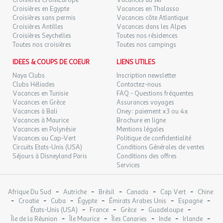
Croisières CroisiEurope
Vacances au ski
Croisières en Egypte
Vacances en Thalasso
Croisières sans permis
Vacances côte Atlantique
Croisières Antilles
Vacances dans les Alpes
Croisières Seychelles
Toutes nos résidences
Toutes nos croisières
Toutes nos campings
IDEES & COUPS DE COEUR
LIENS UTILES
Naya Clubs
Inscription newsletter
Clubs Héliades
Contactez-nous
Vacances en Tunisie
FAQ - Questions fréquentes
Vacances en Grèce
Assurances voyages
Vacances à Bali
Oney : paiement x3 ou 4x
Vacances à Maurice
Brochure en ligne
Vacances en Polynésie
Mentions légales
Vacances au Cap-Vert
Politique de confidentialité
Circuits Etats-Unis (USA)
Conditions Générales de ventes
Séjours à Disneyland Paris
Conditions des offres
Services
-
-
-
-
-
Afrique Du Sud
Autriche
Brésil
Canada
Cap Vert
Chine
-
-
-
-
-
-
Croatie
Cuba
Égypte
Émirats Arabes Unis
Espagne
-
-
-
-
États-Unis (USA)
France
Grèce
Guadeloupe
-
-
-
-
-
Île de la Réunion
Île Maurice
Îles Canaries
Inde
Irlande