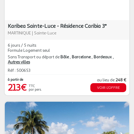
Karibea Sainte-Luce - Résidence Caribia 3*
MARTINIQUE
|
Sainte-Luce
6 jours / 5 nuits
Formule Logement seul
Sans Transport ou départ de
Bâle
Barcelone
Bordeaux
Autres villes
Réf : 500653
à partir de
au lieu de
248 €
213€
TTC
VOIR L'OFFRE
par pers.