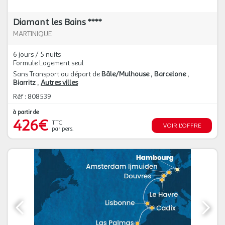
Diamant les Bains ****
MARTINIQUE
6 jours / 5 nuits
Formule Logement seul
Sans Transport ou départ de
Bâle/Mulhouse
Barcelone
Biarritz
Autres villes
Réf : 808539
à partir de
426€
TTC
VOIR L'OFFRE
par pers.