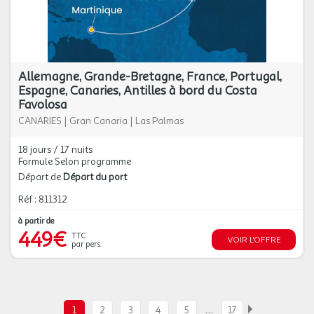
Allemagne, Grande-Bretagne, France, Portugal,
Espagne, Canaries, Antilles à bord du Costa
Favolosa
CANARIES
|
Gran Canaria
|
Las Palmas
18 jours / 17 nuits
Formule Selon programme
Départ de
Départ du port
Réf : 811312
à partir de
449€
TTC
VOIR L'OFFRE
par pers.
…
1
2
3
4
5
17