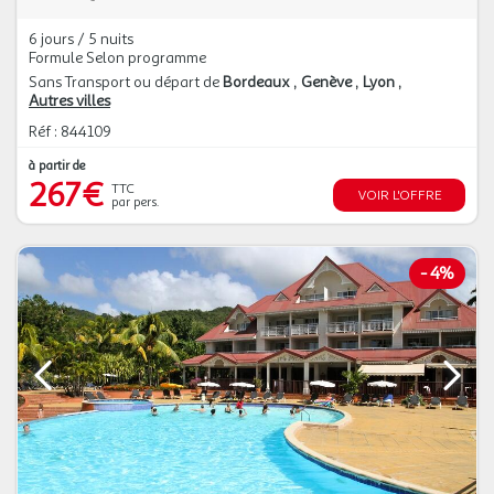
6 jours / 5 nuits
Formule Selon programme
Sans Transport ou départ de
Bordeaux
Genève
Lyon
Autres villes
Réf : 844109
à partir de
267€
TTC
VOIR L'OFFRE
par pers.
-
4%