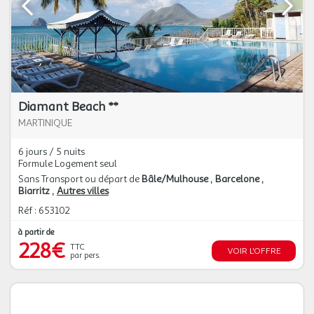
Diamant Beach **
MARTINIQUE
6 jours / 5 nuits
Formule Logement seul
Sans Transport ou départ de
Bâle/Mulhouse
Barcelone
Biarritz
Autres villes
Réf : 653102
à partir de
228€
TTC
VOIR L'OFFRE
par pers.