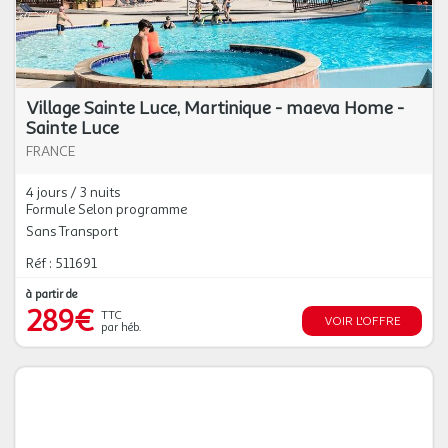
Village Sainte Luce, Martinique - maeva Home -
Sainte Luce
FRANCE
4 jours / 3 nuits
Formule Selon programme
Sans Transport
Réf : 511691
à partir de
289€
TTC
VOIR L'OFFRE
par héb.