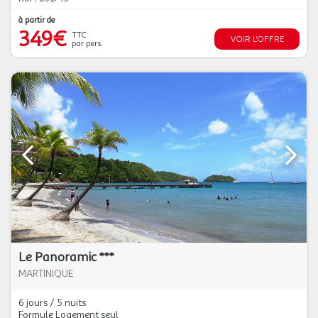
à partir de
349€
TTC
VOIR L'OFFRE
par pers.
Le Panoramic ***
MARTINIQUE
6 jours / 5 nuits
Formule Logement seul