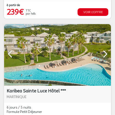
à partir de
239€
TTC
VOIR L'OFFRE
par héb.
Karibea Sainte Luce Hôtel ***
MARTINIQUE
6 jours / 5 nuits
Formule Petit Déjeuner