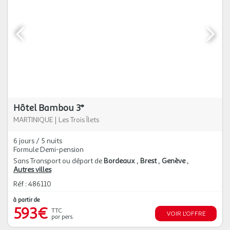
Hôtel Bambou 3*
MARTINIQUE
|
Les Trois Îlets
6 jours / 5 nuits
Formule Demi-pension
Sans Transport ou départ de
Bordeaux
Brest
Genève
Autres villes
Réf : 486110
à partir de
593€
TTC
VOIR L'OFFRE
par pers.