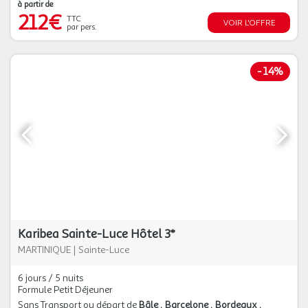
à partir de
212€
TTC
VOIR L'OFFRE
par pers.
-
14%
Karibea Sainte-Luce Hôtel 3*
MARTINIQUE
|
Sainte-Luce
6 jours / 5 nuits
Formule Petit Déjeuner
Sans Transport ou départ de
Bâle
Barcelone
Bordeaux