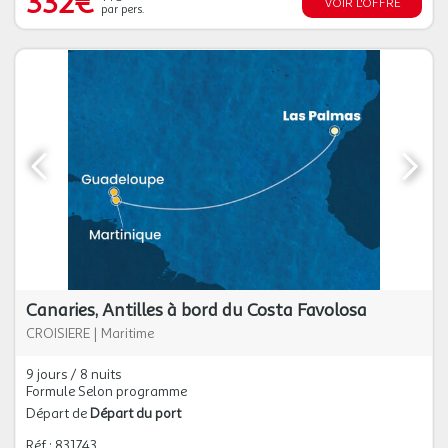
332€
VOIR L'OFFRE
par pers.
Canaries, Antilles à bord du Costa Favolosa
CROISIERE
|
Maritime
9 jours / 8 nuits
Formule Selon programme
Départ de
Départ du port
Réf : 831743