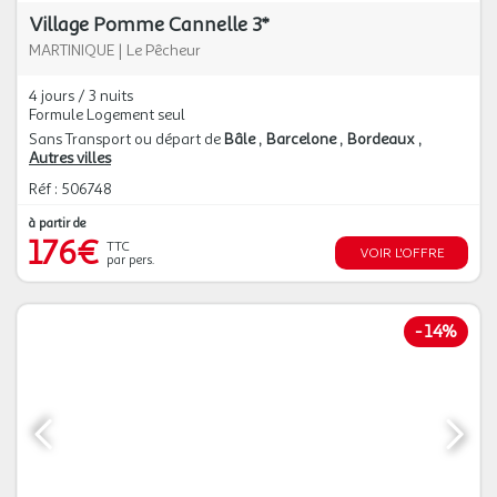
Village Pomme Cannelle 3*
MARTINIQUE
|
Le Pêcheur
4 jours / 3 nuits
Formule Logement seul
Sans Transport ou départ de
Bâle
Barcelone
Bordeaux
Autres villes
Réf : 506748
à partir de
176€
TTC
VOIR L'OFFRE
par pers.
-
14%