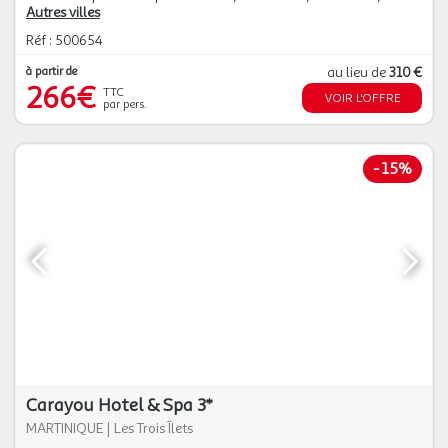
Autres villes
Réf : 500654
à partir de
au lieu de
310 €
266€
TTC
VOIR L'OFFRE
par pers.
-
15%
Carayou Hotel & Spa 3*
MARTINIQUE
|
Les Trois Îlets