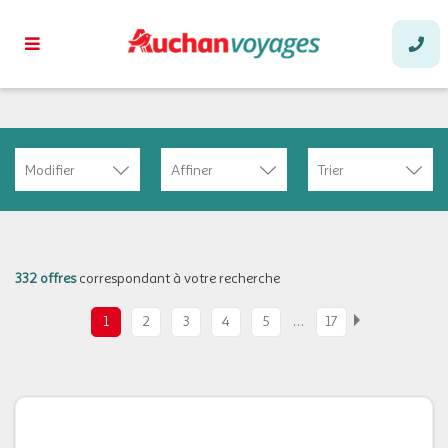
Modifier
Affiner
Trier
332 offres
correspondant à votre recherche
…
1
2
3
4
5
17