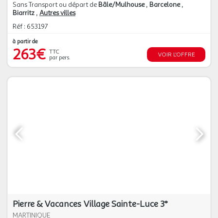
Sans Transport ou départ de
Bâle/Mulhouse
Barcelone
Biarritz
Autres villes
Réf : 653197
à partir de
263€
TTC
VOIR L'OFFRE
par pers.
Pierre & Vacances Village Sainte-Luce 3*
MARTINIQUE