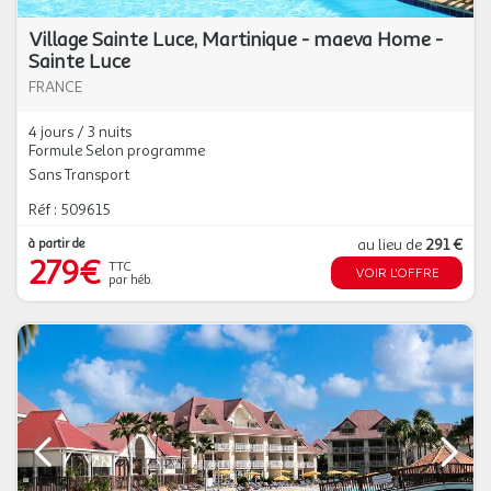
Village Sainte Luce, Martinique - maeva Home -
Sainte Luce
FRANCE
4 jours / 3 nuits
Formule Selon programme
Sans Transport
Réf : 509615
à partir de
au lieu de
291 €
279€
TTC
VOIR L'OFFRE
par héb.