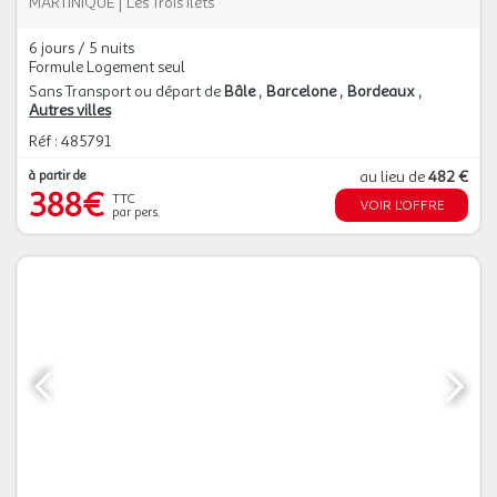
MARTINIQUE
|
Les Trois Îlets
6 jours / 5 nuits
Formule Logement seul
Sans Transport ou départ de
Bâle
Barcelone
Bordeaux
Autres villes
Réf : 485791
à partir de
au lieu de
482 €
388€
TTC
VOIR L'OFFRE
par pers.