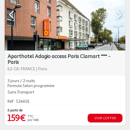
Aparthotel Adagio access Paris Clamart *** -
Paris
ILE-DE-FRANCE
|
Paris
3 jours / 2 nuits
Formule Selon programme
Sans Transport
Réf : 526601
à partir de
159€
TTC
VOIR L'OFFRE
par héb.