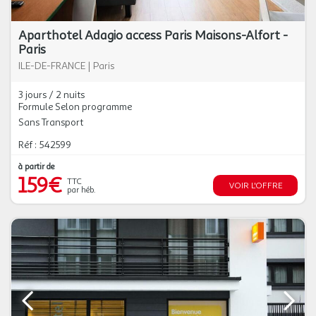
Aparthotel Adagio access Paris Maisons-Alfort -
Paris
ILE-DE-FRANCE
|
Paris
3 jours / 2 nuits
Formule Selon programme
Sans Transport
Réf : 542599
à partir de
159€
TTC
VOIR L'OFFRE
par héb.