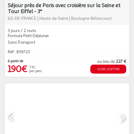
Séjour près de Paris avec croisière sur la Seine et
Tour Eiffel - 3*
ILE-DE-FRANCE
|
Hauts-de-Seine
|
Boulogne-Billancourt
3 jours / 2 nuits
Formule Petit Déjeuner
Sans Transport
Réf : 859723
à partir de
au lieu de
227 €
190€
TTC
VOIR L'OFFRE
par pers.