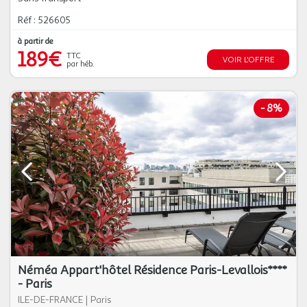
Réf : 526605
à partir de
189€
TTC
VOIR L'OFFRE
par héb.
-
8%
Néméa Appart'hôtel Résidence Paris-Levallois****
- Paris
ILE-DE-FRANCE
|
Paris