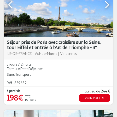
Séjour près de Paris avec croisière sur la Seine,
tour Eiffel et entrée à l'Arc de Triomphe - 3*
ILE-DE-FRANCE
|
Val-de-Marne
|
Vincennes
3 jours / 2 nuits
Formule Petit Déjeuner
Sans Transport
Réf : 859682
à partir de
au lieu de
244 €
198€
TTC
VOIR L'OFFRE
par pers.