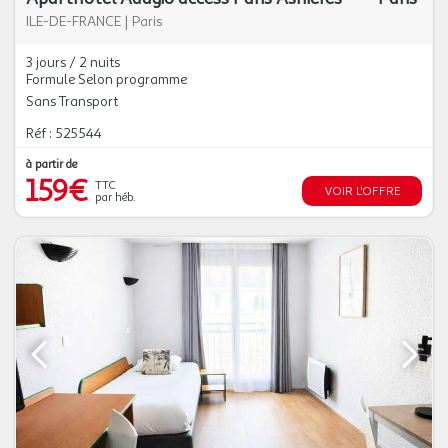
ILE-DE-FRANCE
|
Paris
3 jours / 2 nuits
Formule Selon programme
Sans Transport
Réf : 525544
à partir de
159€
TTC
VOIR L'OFFRE
par héb.