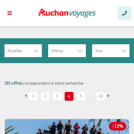
Modifier
Affiner
Trier
191 offres
correspondant à votre recherche
…
1
2
3
4
5
10
-
13%