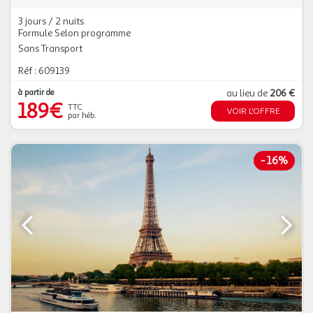
3 jours / 2 nuits
Formule Selon programme
Sans Transport
Réf : 609139
à partir de
au lieu de
206 €
189€
TTC
VOIR L'OFFRE
par héb.
-
16%