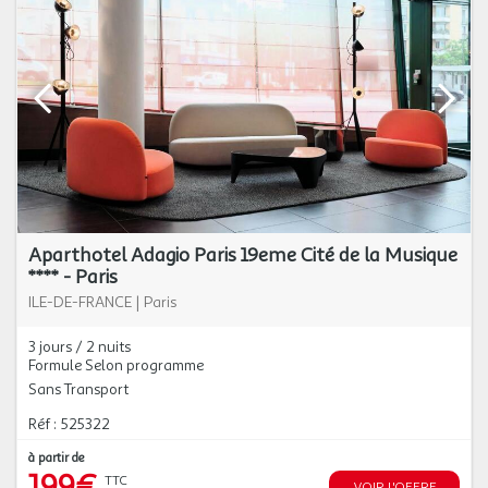
Aparthotel Adagio Paris 19eme Cité de la Musique
**** - Paris
ILE-DE-FRANCE
|
Paris
3 jours / 2 nuits
Formule Selon programme
Sans Transport
Réf : 525322
à partir de
199€
TTC
VOIR L'OFFRE