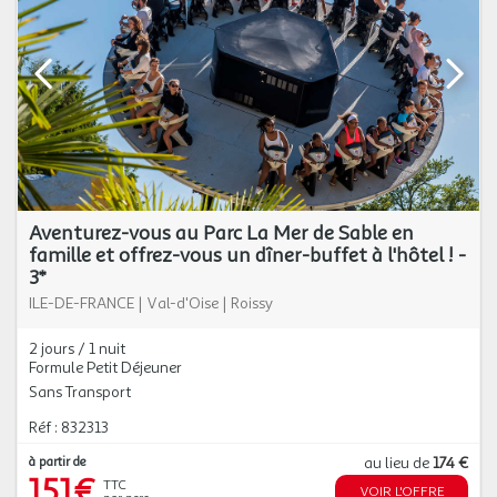
Aventurez-vous au Parc La Mer de Sable en
famille et offrez-vous un dîner-buffet à l'hôtel ! -
3*
ILE-DE-FRANCE
|
Val-d'Oise
|
Roissy
2 jours / 1 nuit
Formule Petit Déjeuner
Sans Transport
Réf : 832313
à partir de
au lieu de
174 €
151€
TTC
VOIR L'OFFRE