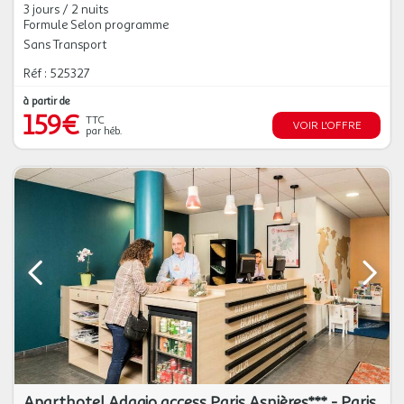
3 jours / 2 nuits
Formule Selon programme
Sans Transport
Réf : 525327
à partir de
159€
TTC
VOIR L'OFFRE
par héb.
Aparthotel Adagio access Paris Asnières*** - Paris