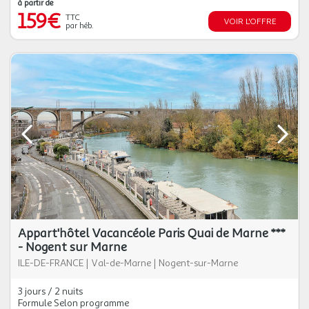
à partir de
159€
TTC
VOIR L'OFFRE
par héb.
Appart'hôtel Vacancéole Paris Quai de Marne ***
- Nogent sur Marne
ILE-DE-FRANCE
|
Val-de-Marne
|
Nogent-sur-Marne
3 jours / 2 nuits
Formule Selon programme