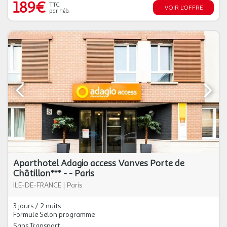
189€
TTC
VOIR L'OFFRE
par héb.
Aparthotel Adagio access Vanves Porte de
Châtillon*** - - Paris
ILE-DE-FRANCE
|
Paris
3 jours / 2 nuits
Formule Selon programme
Sans Transport