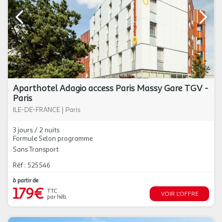
Aparthotel Adagio access Paris Massy Gare TGV -
Paris
ILE-DE-FRANCE
|
Paris
3 jours / 2 nuits
Formule Selon programme
Sans Transport
Réf : 525546
à partir de
179€
TTC
VOIR L'OFFRE
par héb.