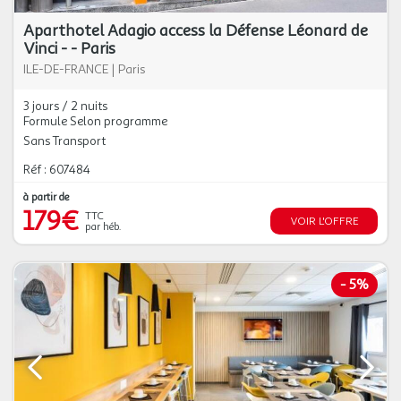
Aparthotel Adagio access la Défense Léonard de
Vinci - - Paris
ILE-DE-FRANCE
|
Paris
3 jours / 2 nuits
Formule Selon programme
Sans Transport
Réf : 607484
à partir de
179€
TTC
VOIR L'OFFRE
par héb.
-
5%