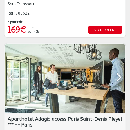
Sans Transport
Réf : 788622
à partir de
169€
TTC
VOIR L'OFFRE
par héb.
Aparthotel Adagio access Paris Saint-Denis Pleyel
*** - - Paris