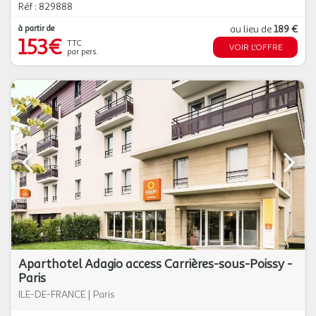
Réf : 829888
à partir de
au lieu de
189 €
153€
TTC
VOIR L'OFFRE
par pers.
Aparthotel Adagio access Carrières-sous-Poissy -
Paris
ILE-DE-FRANCE
|
Paris