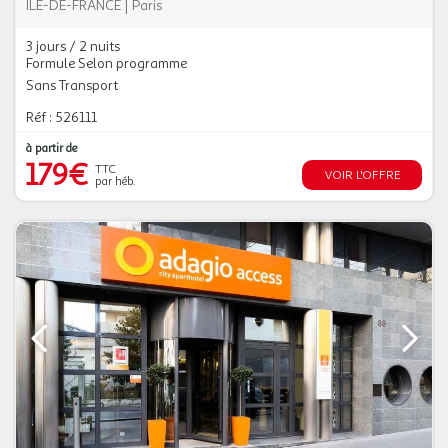
ILE-DE-FRANCE
|
Paris
3 jours / 2 nuits
Formule Selon programme
Sans Transport
Réf : 526111
à partir de
179€
TTC
VOIR L'OFFRE
par héb.