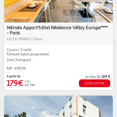
Néméa Appart'hôtel Résidence Vélizy Europe****
- Paris
ILE-DE-FRANCE
|
Paris
3 jours / 2 nuits
Formule Selon programme
Sans Transport
Réf : 609136
à partir de
au lieu de
189 €
179€
TTC
VOIR L'OFFRE
par héb.