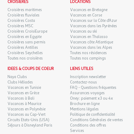
CROISIÈRES
LOCATIONS
Croisières maritimes
Vacances en Bretagne
Croisières fluviales
Vacances en Corse
Croisières Costa
Vacances sur la Côte d'Azur
Croisières MSC
Vacances dans les Pyrénées
Croisières CroisiEurope
Vacances au ski
Croisières en Egypte
Vacances en Thalasso
Croisières sans permis
Vacances côte Atlantique
Croisières Antilles
Vacances dans les Alpes
Croisières Seychelles
Toutes nos résidences
Toutes nos croisières
Toutes nos campings
IDEES & COUPS DE COEUR
LIENS UTILES
Naya Clubs
Inscription newsletter
Clubs Héliades
Contactez-nous
Vacances en Tunisie
FAQ - Questions fréquentes
Vacances en Grèce
Assurances voyages
Vacances à Bali
Oney : paiement x3 ou 4x
Vacances à Maurice
Brochure en ligne
Vacances en Polynésie
Mentions légales
Vacances au Cap-Vert
Politique de confidentialité
Circuits Etats-Unis (USA)
Conditions Générales de ventes
Séjours à Disneyland Paris
Conditions des offres
Services