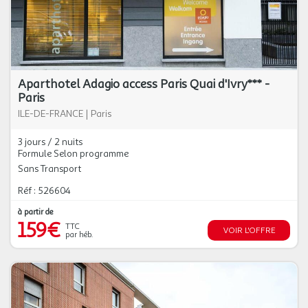
Aparthotel Adagio access Paris Quai d'Ivry*** -
Paris
ILE-DE-FRANCE
|
Paris
3 jours / 2 nuits
Formule Selon programme
Sans Transport
Réf : 526604
à partir de
159€
TTC
VOIR L'OFFRE
par héb.