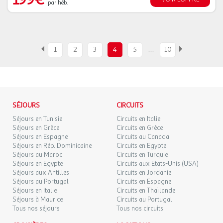
par héb.
…
1
2
3
4
5
10
SÉJOURS
CIRCUITS
Séjours en Tunisie
Circuits en Italie
Séjours en Grèce
Circuits en Grèce
Séjours en Espagne
Circuits au Canada
Séjours en Rép. Dominicaine
Circuits en Egypte
Séjours au Maroc
Circuits en Turquie
Séjours en Egypte
Circuits aux Etats-Unis (USA)
Séjours aux Antilles
Circuits en Jordanie
Séjours au Portugal
Circuits en Espagne
Séjours en Italie
Circuits en Thaïlande
Séjours à Maurice
Circuits au Portugal
Tous nos séjours
Tous nos circuits