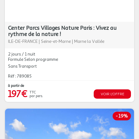
Center Parcs Villages Nature Paris : Vivez au
rythme de la nature !
ILE-DE-FRANCE
|
Seine-et-Marne
|
Marne la Vallée
2 jours / 1 nuit
Formule Selon programme
Sans Transport
Réf : 789085
à partir de
197€
TTC
VOIR L'OFFRE
par pers.
-
19%