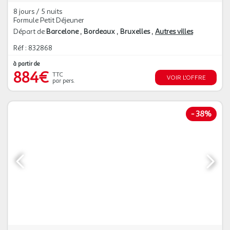
8 jours / 5 nuits
Formule Petit Déjeuner
Départ de
Barcelone
Bordeaux
Bruxelles
Autres villes
Réf : 832868
à partir de
884€
TTC
VOIR L'OFFRE
par pers.
-
38%