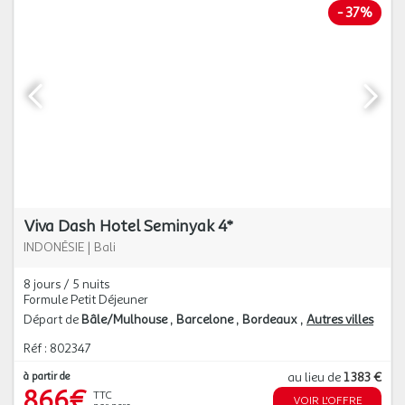
-
37%
Viva Dash Hotel Seminyak 4*
INDONÉSIE
|
Bali
8 jours / 5 nuits
Formule Petit Déjeuner
Départ de
Bâle/Mulhouse
Barcelone
Bordeaux
Autres villes
Réf : 802347
à partir de
au lieu de
1 383 €
866€
TTC
VOIR L'OFFRE