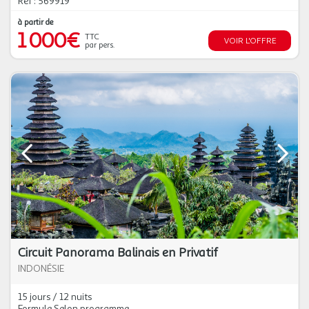
Réf : 569919
à partir de
1 000€
TTC
VOIR L'OFFRE
par pers.
Circuit Panorama Balinais en Privatif
INDONÉSIE
15 jours / 12 nuits
Formule Selon programme