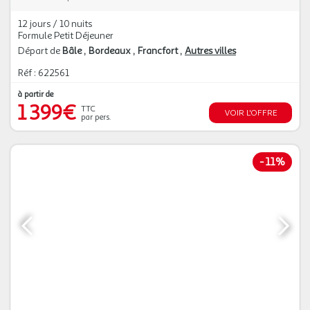
12 jours / 10 nuits
Formule Petit Déjeuner
Départ de
Bâle
Bordeaux
Francfort
Autres villes
Réf : 622561
à partir de
1 399€
TTC
VOIR L'OFFRE
par pers.
-
11%