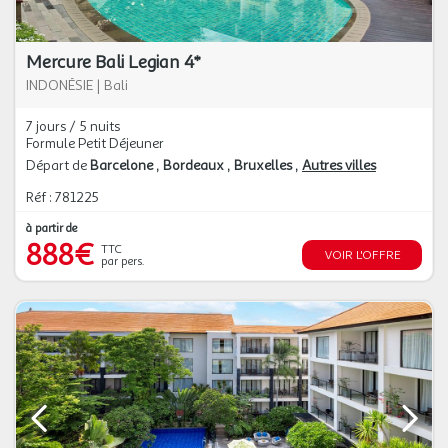
Mercure Bali Legian 4*
INDONÉSIE
|
Bali
7 jours / 5 nuits
Formule Petit Déjeuner
Départ de
Barcelone
Bordeaux
Bruxelles
Autres villes
Réf : 781225
à partir de
888€
TTC
VOIR L'OFFRE
par pers.