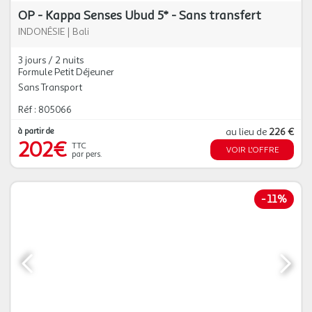
OP - Kappa Senses Ubud 5* - Sans transfert
INDONÉSIE
|
Bali
3 jours / 2 nuits
Formule Petit Déjeuner
Sans Transport
Réf : 805066
à partir de
au lieu de
226 €
202€
TTC
VOIR L'OFFRE
par pers.
-
11%