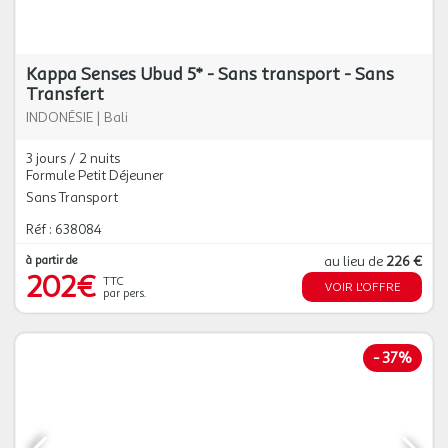
Kappa Senses Ubud 5* - Sans transport - Sans
Transfert
INDONÉSIE
|
Bali
3 jours / 2 nuits
Formule Petit Déjeuner
Sans Transport
Réf : 638084
à partir de
au lieu de
226 €
202€
TTC
VOIR L'OFFRE
par pers.
-
37%