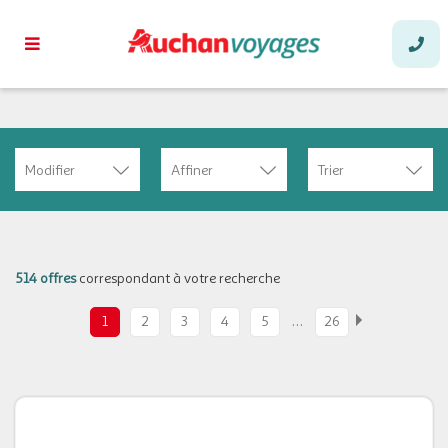
Modifier
Affiner
Trier
514 offres
correspondant à votre recherche
…
1
2
3
4
5
26