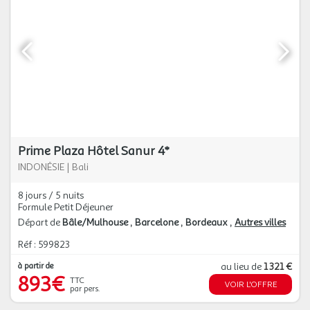
Prime Plaza Hôtel Sanur 4*
INDONÉSIE
|
Bali
8 jours / 5 nuits
Formule Petit Déjeuner
Départ de
Bâle/Mulhouse
Barcelone
Bordeaux
Autres villes
Réf : 599823
à partir de
au lieu de
1 321 €
893€
TTC
VOIR L'OFFRE
par pers.