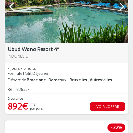
Ubud Wana Resort 4*
INDONÉSIE
7 jours / 5 nuits
Formule Petit Déjeuner
Départ de
Barcelone
Bordeaux
Bruxelles
Autres villes
Réf : 836537
à partir de
892€
TTC
VOIR L'OFFRE
par pers.
-
32%