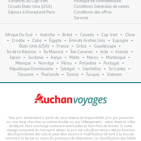
Vacances au Cap-Vert
Politique de confidentialité
Circuits Etats-Unis (USA)
Conditions Générales de ventes
Séjours à Disneyland Paris
Conditions des offres
Services
-
-
-
-
-
Afrique Du Sud
Autriche
Brésil
Canada
Cap Vert
Chine
-
-
-
-
-
-
Croatie
Cuba
Égypte
Émirats Arabes Unis
Espagne
-
-
-
-
États-Unis (USA)
France
Grèce
Guadeloupe
-
-
-
-
-
Île de la Réunion
Île Maurice
Îles Canaries
Inde
Irlande
-
-
-
-
-
-
Japon
Jordanie
Kenya
Malte
Maroc
Martinique
-
-
-
-
-
Mexique
Norvège
Pérou
Polynésie
Portugal
-
-
-
-
République Dominicaine
Sénégal
Seychelles
Sri Lanka
-
-
-
-
Tanzanie
Thaïlande
Tunisie
Turquie
Vietnam
*Nos prix s'entendent à partir de, sous réserve de disponibilité, prix par personne
sur une base chambre ou cabine double, ou par hébergement - selon dates et villes
de départ, hors surcharge carburant eventuelles et hors frais de dossier. Si votre
voyage comprend du transport aérien, le prix est calculé en temps réel en fonction
des disponibilités des vols et peut-être soumis à modification de tarif à la hausse
comme à la baisse au cours du processus de réservation. La classification des hôtels