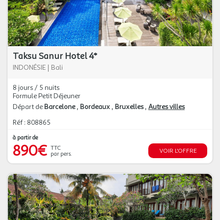
Taksu Sanur Hotel 4*
INDONÉSIE
|
Bali
8 jours / 5 nuits
Formule Petit Déjeuner
Départ de
Barcelone
Bordeaux
Bruxelles
Autres villes
Réf : 808865
à partir de
890€
TTC
VOIR L'OFFRE
par pers.