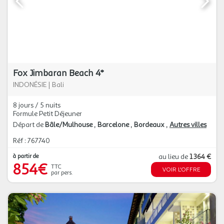
Fox Jimbaran Beach 4*
INDONÉSIE
|
Bali
8 jours / 5 nuits
Formule Petit Déjeuner
Départ de
Bâle/Mulhouse
Barcelone
Bordeaux
Autres villes
Réf : 767740
à partir de
au lieu de
1 364 €
854€
TTC
VOIR L'OFFRE
par pers.