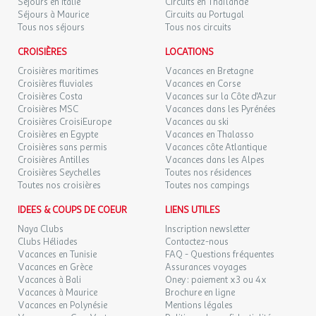
Séjours en Italie
Circuits en Thaïlande
Séjours à Maurice
Circuits au Portugal
Tous nos séjours
Tous nos circuits
CROISIÈRES
LOCATIONS
Croisières maritimes
Vacances en Bretagne
Croisières fluviales
Vacances en Corse
Croisières Costa
Vacances sur la Côte d'Azur
Croisières MSC
Vacances dans les Pyrénées
Croisières CroisiEurope
Vacances au ski
Croisières en Egypte
Vacances en Thalasso
Croisières sans permis
Vacances côte Atlantique
Croisières Antilles
Vacances dans les Alpes
Croisières Seychelles
Toutes nos résidences
Toutes nos croisières
Toutes nos campings
IDEES & COUPS DE COEUR
LIENS UTILES
Naya Clubs
Inscription newsletter
Clubs Héliades
Contactez-nous
Vacances en Tunisie
FAQ - Questions fréquentes
Vacances en Grèce
Assurances voyages
Vacances à Bali
Oney : paiement x3 ou 4x
Vacances à Maurice
Brochure en ligne
Vacances en Polynésie
Mentions légales