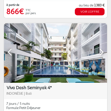
à partir de
au lieu de
1 383 €
866€
TTC
VOIR L'OFFRE
par pers.
Viva Dash Seminyak 4*
INDONÉSIE
|
Bali
7 jours / 5 nuits
Formule Petit Déjeuner