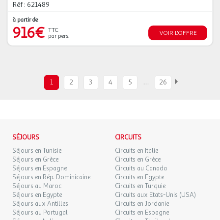
Réf : 621489
à partir de
916€
TTC
VOIR L'OFFRE
par pers.
…
1
2
3
4
5
26
SÉJOURS
CIRCUITS
Séjours en Tunisie
Circuits en Italie
Séjours en Grèce
Circuits en Grèce
Séjours en Espagne
Circuits au Canada
Séjours en Rép. Dominicaine
Circuits en Egypte
Séjours au Maroc
Circuits en Turquie
Séjours en Egypte
Circuits aux Etats-Unis (USA)
Séjours aux Antilles
Circuits en Jordanie
Séjours au Portugal
Circuits en Espagne