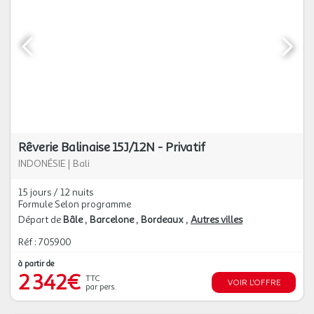
Rêverie Balinaise 15J/12N - Privatif
INDONÉSIE
|
Bali
15 jours / 12 nuits
Formule Selon programme
Départ de
Bâle
Barcelone
Bordeaux
Autres villes
Réf : 705900
à partir de
2 342€
TTC
VOIR L'OFFRE
par pers.