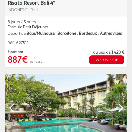
Risata Resort Bali 4*
INDONÉSIE
|
Bali
8 jours / 5 nuits
Formule Petit Déjeuner
Départ de
Bâle/Mulhouse
Barcelone
Bordeaux
Autres villes
Réf : 627511
à partir de
au lieu de
1 420 €
887€
TTC
VOIR L'OFFRE
par pers.