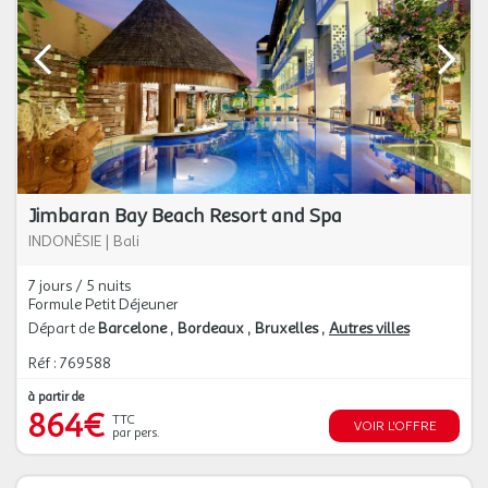
Jimbaran Bay Beach Resort and Spa
INDONÉSIE
|
Bali
7 jours / 5 nuits
Formule Petit Déjeuner
Départ de
Barcelone
Bordeaux
Bruxelles
Autres villes
Réf : 769588
à partir de
864€
TTC
VOIR L'OFFRE
par pers.