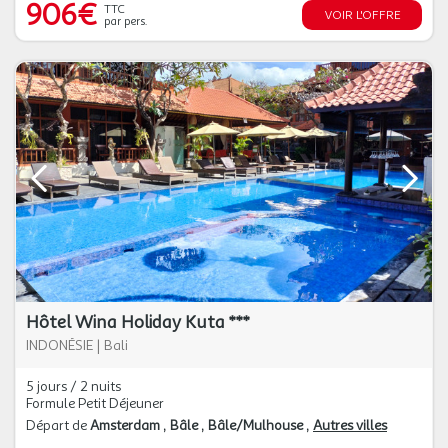
906€
TTC
VOIR L'OFFRE
par pers.
Hôtel Wina Holiday Kuta ***
INDONÉSIE
|
Bali
5 jours / 2 nuits
Formule Petit Déjeuner
Départ de
Amsterdam
Bâle
Bâle/Mulhouse
Autres villes