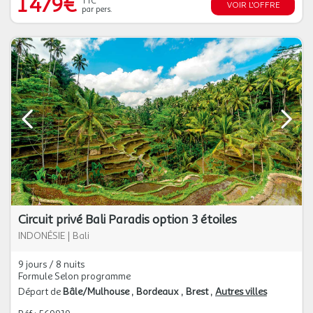
1 479€
TTC
VOIR L'OFFRE
par pers.
Circuit privé Bali Paradis option 3 étoiles
INDONÉSIE
|
Bali
9 jours / 8 nuits
Formule Selon programme
Départ de
Bâle/Mulhouse
Bordeaux
Brest
Autres villes