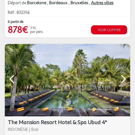
Départ de
Barcelone
Bordeaux
Bruxelles
Autres villes
Réf : 831356
à partir de
878€
TTC
VOIR L'OFFRE
par pers.
The Mansion Resort Hotel & Spa Ubud 4*
INDONÉSIE
|
Bali