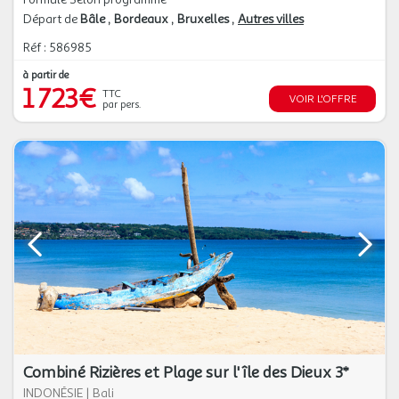
Départ de
Bâle
Bordeaux
Bruxelles
Autres villes
Réf : 586985
à partir de
1 723€
TTC
VOIR L'OFFRE
par pers.
Combiné Rizières et Plage sur l'île des Dieux 3*
INDONÉSIE
|
Bali