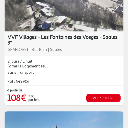
VVF Villages - Les Fontaines des Vosges - Saales,
3*
GRAND-EST
|
Bas Rhin
|
Saales
2 jours / 1 nuit
Formule Logement seul
Sans Transport
Réf : 549906
à partir de
108€
TTC
VOIR L'OFFRE
par héb.