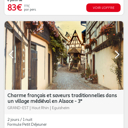
à partir de
83€
TTC
VOIR L'OFFRE
par pers.
Charme français et saveurs traditionnelles dans
un village médiéval en Alsace - 3*
GRAND-EST
|
Haut Rhin
|
Eguisheim
2 jours / 1 nuit
Formule Petit Déjeuner