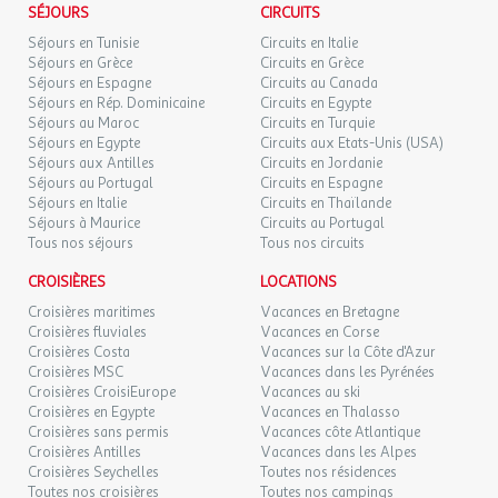
SÉJOURS
CIRCUITS
Séjours en Tunisie
Circuits en Italie
Séjours en Grèce
Circuits en Grèce
Séjours en Espagne
Circuits au Canada
Séjours en Rép. Dominicaine
Circuits en Egypte
Séjours au Maroc
Circuits en Turquie
Séjours en Egypte
Circuits aux Etats-Unis (USA)
Séjours aux Antilles
Circuits en Jordanie
Séjours au Portugal
Circuits en Espagne
Séjours en Italie
Circuits en Thaïlande
Séjours à Maurice
Circuits au Portugal
Tous nos séjours
Tous nos circuits
CROISIÈRES
LOCATIONS
Croisières maritimes
Vacances en Bretagne
Croisières fluviales
Vacances en Corse
Croisières Costa
Vacances sur la Côte d'Azur
Croisières MSC
Vacances dans les Pyrénées
Croisières CroisiEurope
Vacances au ski
Croisières en Egypte
Vacances en Thalasso
Croisières sans permis
Vacances côte Atlantique
Croisières Antilles
Vacances dans les Alpes
Croisières Seychelles
Toutes nos résidences
Toutes nos croisières
Toutes nos campings