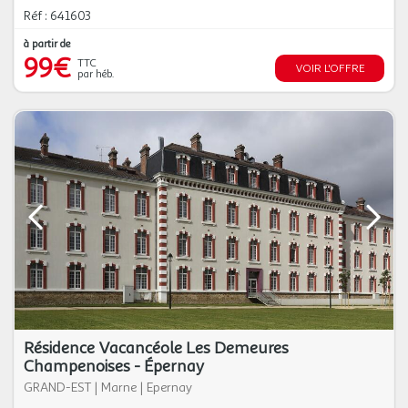
Réf : 641603
à partir de
99€
TTC
VOIR L'OFFRE
par héb.
Résidence Vacancéole Les Demeures
Champenoises - Épernay
GRAND-EST
|
Marne
|
Epernay