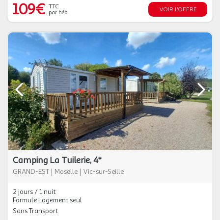
109€
TTC
VOIR L'OFFRE
par héb.
Camping La Tuilerie, 4*
GRAND-EST
|
Moselle
|
Vic-sur-Seille
2 jours / 1 nuit
Formule Logement seul
Sans Transport