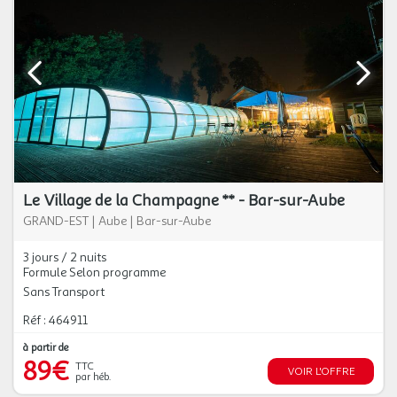
Le Village de la Champagne ** - Bar-sur-Aube
GRAND-EST
|
Aube
|
Bar-sur-Aube
3 jours / 2 nuits
Formule Selon programme
Sans Transport
Réf : 464911
à partir de
89€
TTC
VOIR L'OFFRE
par héb.