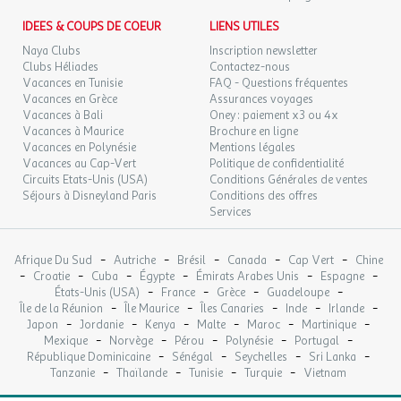
IDEES & COUPS DE COEUR
LIENS UTILES
Naya Clubs
Inscription newsletter
Clubs Héliades
Contactez-nous
Vacances en Tunisie
FAQ - Questions fréquentes
Vacances en Grèce
Assurances voyages
Vacances à Bali
Oney : paiement x3 ou 4x
Vacances à Maurice
Brochure en ligne
Vacances en Polynésie
Mentions légales
Vacances au Cap-Vert
Politique de confidentialité
Circuits Etats-Unis (USA)
Conditions Générales de ventes
Séjours à Disneyland Paris
Conditions des offres
Services
-
-
-
-
-
Afrique Du Sud
Autriche
Brésil
Canada
Cap Vert
Chine
-
-
-
-
-
-
Croatie
Cuba
Égypte
Émirats Arabes Unis
Espagne
-
-
-
-
États-Unis (USA)
France
Grèce
Guadeloupe
-
-
-
-
-
Île de la Réunion
Île Maurice
Îles Canaries
Inde
Irlande
-
-
-
-
-
-
Japon
Jordanie
Kenya
Malte
Maroc
Martinique
-
-
-
-
-
Mexique
Norvège
Pérou
Polynésie
Portugal
-
-
-
-
République Dominicaine
Sénégal
Seychelles
Sri Lanka
-
-
-
-
Tanzanie
Thaïlande
Tunisie
Turquie
Vietnam