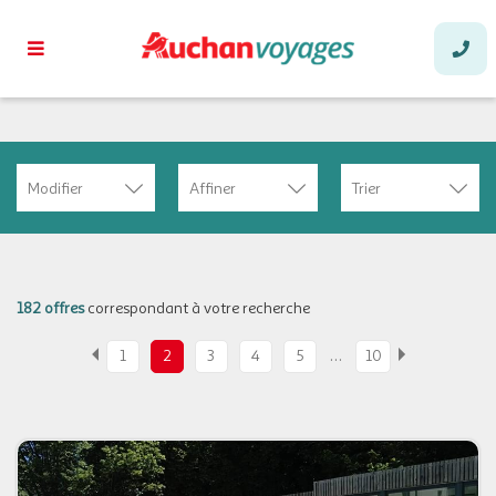
Modifier
Affiner
Trier
182 offres
correspondant à votre recherche
…
1
2
3
4
5
10