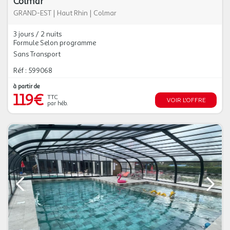
Colmar
GRAND-EST
|
Haut Rhin
|
Colmar
3 jours / 2 nuits
Formule Selon programme
Sans Transport
Réf : 599068
à partir de
119€
TTC
VOIR L'OFFRE
par héb.