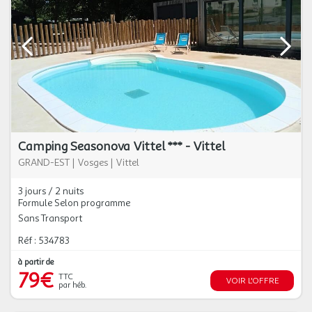
Camping Seasonova Vittel *** - Vittel
GRAND-EST
|
Vosges
|
Vittel
3 jours / 2 nuits
Formule Selon programme
Sans Transport
Réf : 534783
à partir de
79€
TTC
VOIR L'OFFRE
par héb.