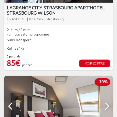
LAGRANGE CITY STRASBOURG APART'HOTEL
STRASBOURG WILSON
GRAND-EST
|
Bas Rhin
|
Strasbourg
2 jours / 1 nuit
Formule Selon programme
Sans Transport
Réf : 52475
à partir de
85€
TTC
VOIR L'OFFRE
par héb.
-
10%