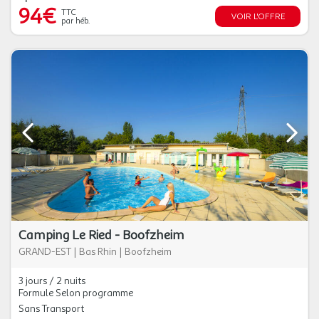
94€
TTC
VOIR L'OFFRE
par héb.
Camping Le Ried - Boofzheim
GRAND-EST
|
Bas Rhin
|
Boofzheim
3 jours / 2 nuits
Formule Selon programme
Sans Transport