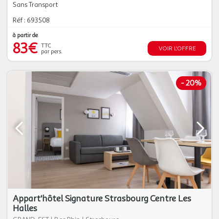
Sans Transport
Réf : 693508
à partir de
83€
TTC
VOIR L'OFFRE
par pers.
-
20%
Appart'hôtel Signature Strasbourg Centre Les
Halles