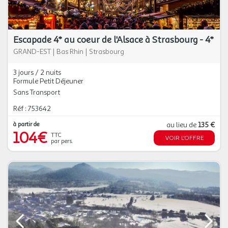
Escapade 4* au coeur de l'Alsace à Strasbourg - 4*
GRAND-EST
|
Bas Rhin
|
Strasbourg
3 jours / 2 nuits
Formule Petit Déjeuner
Sans Transport
Réf : 753642
à partir de
au lieu de
135 €
104€
TTC
VOIR L'OFFRE
par pers.