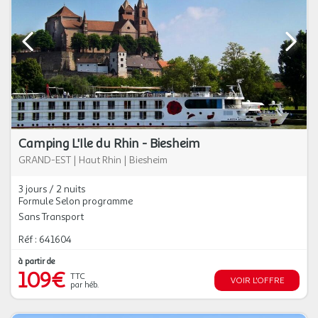
Camping L'Ile du Rhin - Biesheim
GRAND-EST
|
Haut Rhin
|
Biesheim
3 jours / 2 nuits
Formule Selon programme
Sans Transport
Réf : 641604
à partir de
109€
TTC
VOIR L'OFFRE
par héb.