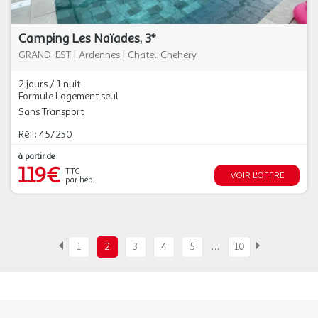
Camping Les Naïades, 3*
GRAND-EST
|
Ardennes
|
Chatel-Chehery
2 jours / 1 nuit
Formule Logement seul
Sans Transport
Réf : 457250
à partir de
119€
TTC
VOIR L'OFFRE
par héb.
…
1
2
3
4
5
10