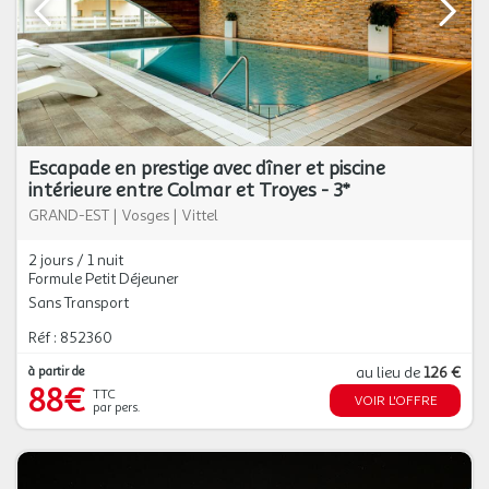
Escapade en prestige avec dîner et piscine
intérieure entre Colmar et Troyes - 3*
GRAND-EST
|
Vosges
|
Vittel
2 jours / 1 nuit
Formule Petit Déjeuner
Sans Transport
Réf : 852360
à partir de
au lieu de
126 €
88€
TTC
VOIR L'OFFRE
par pers.