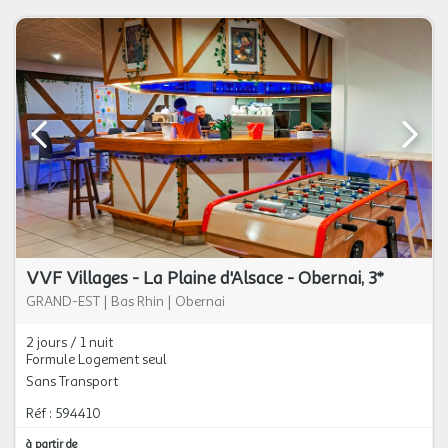
VVF Villages - La Plaine d'Alsace - Obernai, 3*
GRAND-EST
|
Bas Rhin
|
Obernai
2 jours / 1 nuit
Formule Logement seul
Sans Transport
Réf : 594410
à partir de