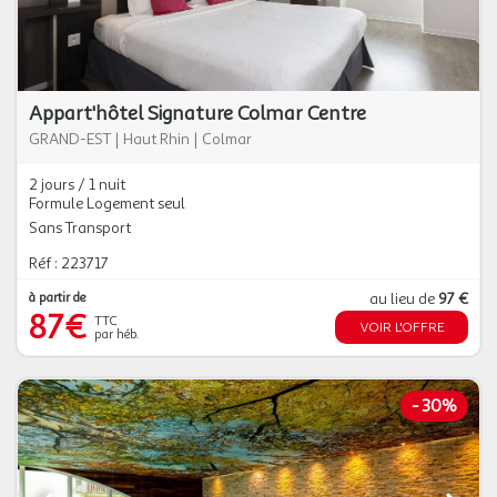
Appart'hôtel Signature Colmar Centre
GRAND-EST
|
Haut Rhin
|
Colmar
2 jours / 1 nuit
Formule Logement seul
Sans Transport
Réf : 223717
à partir de
au lieu de
97 €
87€
TTC
VOIR L'OFFRE
par héb.
-
30%