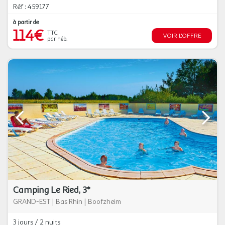
Réf : 459177
à partir de
114€
TTC
VOIR L'OFFRE
par héb.
Camping Le Ried, 3*
GRAND-EST
|
Bas Rhin
|
Boofzheim
3 jours / 2 nuits