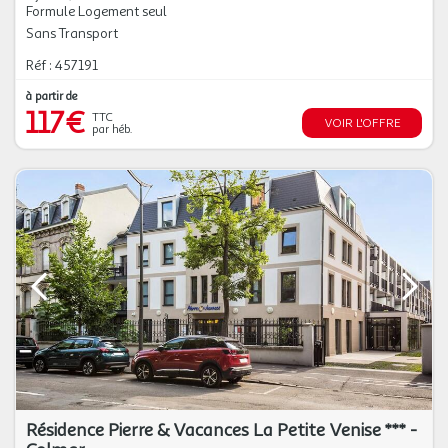
Formule Logement seul
Sans Transport
Réf : 457191
à partir de
117€
TTC
VOIR L'OFFRE
par héb.
Résidence Pierre & Vacances La Petite Venise *** -