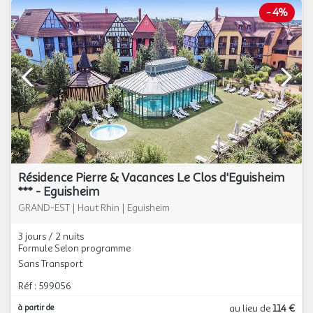
-
4%
Résidence Pierre & Vacances Le Clos d'Eguisheim
*** - Eguisheim
GRAND-EST
|
Haut Rhin
|
Eguisheim
3 jours / 2 nuits
Formule Selon programme
Sans Transport
Réf : 599056
à partir de
au lieu de
114 €