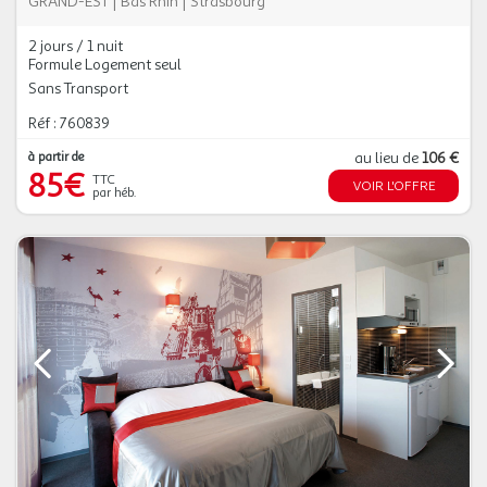
GRAND-EST
|
Bas Rhin
|
Strasbourg
2 jours / 1 nuit
Formule Logement seul
Sans Transport
Réf : 760839
à partir de
au lieu de
106 €
85€
TTC
VOIR L'OFFRE
par héb.