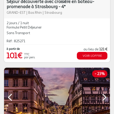
Séjour découverte avec croisière en bateau-
promenade à Strasbourg - 4*
GRAND-EST
|
Bas Rhin
|
Strasbourg
2 jours / 1 nuit
Formule Petit Déjeuner
Sans Transport
Réf : 825271
à partir de
au lieu de
121 €
101€
TTC
VOIR L'OFFRE
par pers.
-
23%