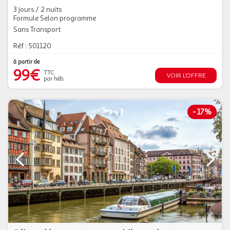
3 jours / 2 nuits
Formule Selon programme
Sans Transport
Réf : 501120
à partir de
99€
TTC
VOIR L'OFFRE
par héb.
-
17%