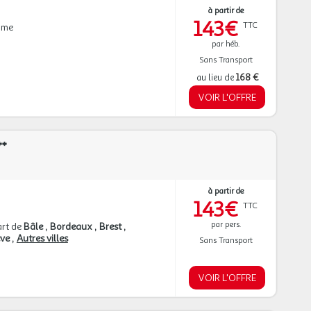
à partir de
143€
TTC
mme
par héb.
Sans Transport
au lieu de
168 €
VOIR L'OFFRE
**
à partir de
143€
TTC
par pers.
rt de
Bâle
Bordeaux
Brest
ève
Autres villes
Sans Transport
VOIR L'OFFRE