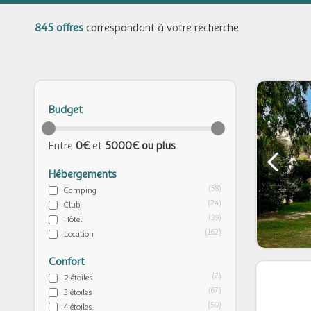
845 offres
correspondant à votre recherche
Budget
Entre
0€
et
5000€ ou plus
Hébergements
(58)
Camping
(24)
Club
(39)
Hôtel
(162)
Location
Confort
(7)
2 étoiles
(67)
3 étoiles
(50)
4 étoiles