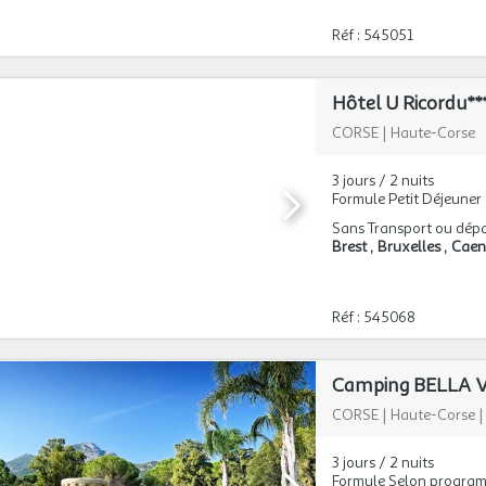
Réf : 545051
Hôtel U Ricordu**
CORSE
|
Haute-Corse
3 jours / 2 nuits
Formule Petit Déjeuner
Sans Transport ou dépa
Brest
Bruxelles
Cae
Réf : 545068
Camping BELLA VIS
CORSE
|
Haute-Corse
3 jours / 2 nuits
Formule Selon progra