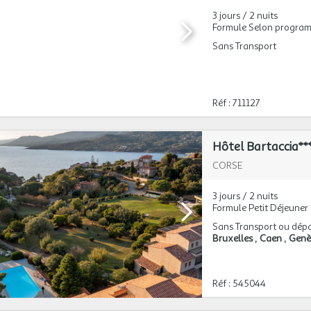
3 jours / 2 nuits
Formule Selon progra
Sans Transport
Réf : 711127
Hôtel Bartaccia**
CORSE
3 jours / 2 nuits
Formule Petit Déjeuner
Sans Transport ou dépa
Bruxelles
Caen
Gen
Réf : 545044