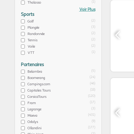
(1)
Thalasso
Voir Plus
Sports
(2)
Golf
(3)
Plongée
(2)
Randonnée
(2)
Tennis
(2)
Voile
(1)
VTT
Partenaires
(5)
Belambra
(24)
Boomerang
(46)
Campings.com
(18)
Capitales Tours
(120)
CorsicaTours
(17)
Fram
(3)
Lagrange
(431)
Maeva
(9)
Odalys
(177)
Ollandini
(2)