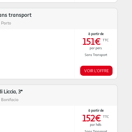
sans transport
|
Porto
à partir de
151€
TTC
par pers.
Sans Transport
VOIR L'OFFRE
Liccia, 3*
|
Bonifacio
à partir de
152€
TTC
par héb.
Sans Transport