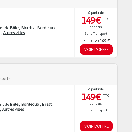
à partir de
149€
TTC
par pers.
rt de
Bâle
Biarritz
Bordeaux
n
Autres villes
Sans Transport
au lieu de
169 €
VOIR L'OFFRE
|
Corte
à partir de
149€
TTC
par pers.
rt de
Bâle
Bordeaux
Brest
Autres villes
Sans Transport
VOIR L'OFFRE