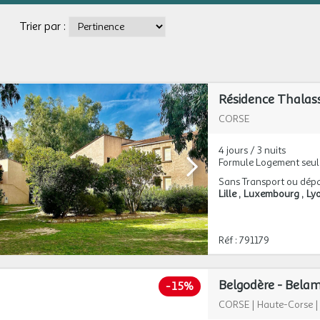
Trier par :
Résidence Thalas
CORSE
4 jours / 3 nuits
Formule Logement seul
Sans Transport ou dépa
Lille
Luxembourg
Ly
Réf : 791179
-
15%
CORSE
|
Haute-Corse