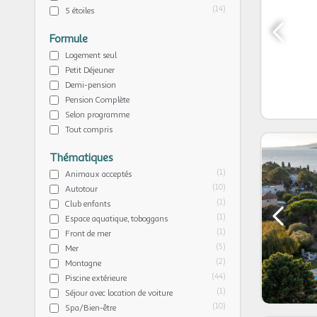
(14)
5 étoiles
Formule
Logement seul
Petit Déjeuner
Demi-pension
Pension Complète
Selon programme
Tout compris
Thématiques
(1)
Animaux acceptés
(10)
Autotour
(1)
Club enfants
(1)
Espace aquatique, toboggans
(1)
Front de mer
(5)
Mer
(2)
Montagne
(44)
Piscine extérieure
(1)
Séjour avec location de voiture
(10)
Spa/Bien-être