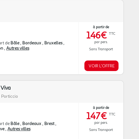
à partir de
146€
TTC
par pers.
rt de
Bâle
Bordeaux
Bruxelles
on
Autres villes
Sans Transport
VOIR L'OFFRE
 Viva
|
Porticcio
à partir de
147€
TTC
par pers.
rt de
Bâle
Bordeaux
Brest
ève
Autres villes
Sans Transport