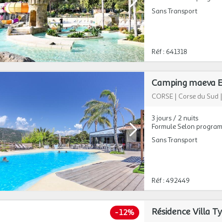
Sans Transport
Réf : 641318
Camping maeva Es
CORSE
|
Corse du Sud
3 jours / 2 nuits
Formule Selon progra
Sans Transport
Réf : 492449
Résidence Villa Ty
-
12%