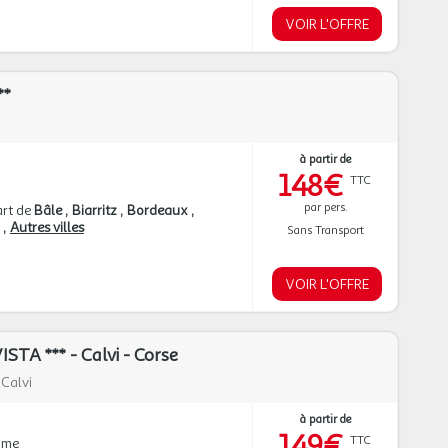
VOIR L'OFFRE
**
à partir de
148€
TTC
par pers.
rt de
Bâle
Biarritz
Bordeaux
n
Autres villes
Sans Transport
VOIR L'OFFRE
TA *** - Calvi - Corse
|
Calvi
à partir de
149€
TTC
mme