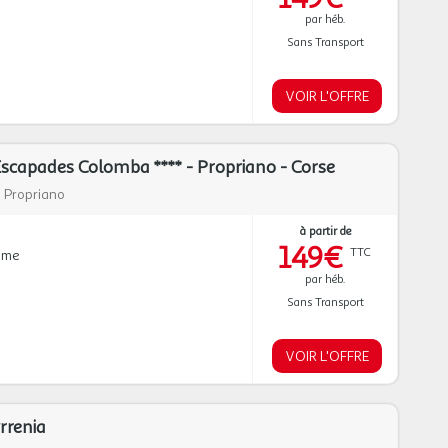
par héb.
Sans Transport
VOIR L'OFFRE
capades Colomba **** - Propriano - Corse
|
Propriano
à partir de
149€
TTC
mme
par héb.
Sans Transport
VOIR L'OFFRE
rrenia