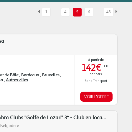
…
…
1
4
5
6
43
sa
à partir de
142€
TTC
par pers.
rt de
Bâle
Bordeaux
Bruxelles
on
Autres villes
Sans Transport
VOIR L'OFFRE
Belgodère - Belambra Clubs "Golfe de Lozari" 3* - Club en location (Club en location)
|
Belgodere