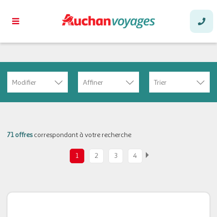
Modifier
Affiner
Trier
71 offres
correspondant à votre recherche
1
2
3
4