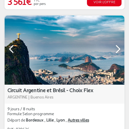
3 561€
TTC
VOIR L'OFFRE
par pers.
Circuit Argentine et Brésil - Choix Flex
ARGENTINE
|
Buenos Aires
9 jours / 8 nuits
Formule Selon programme
Départ de
Bordeaux
Lille
Lyon
Autres villes