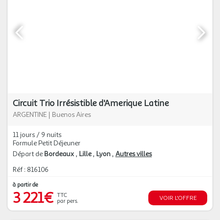
Circuit Trio Irrésistible d'Amerique Latine
ARGENTINE
|
Buenos Aires
11 jours / 9 nuits
Formule Petit Déjeuner
Départ de
Bordeaux
Lille
Lyon
Autres villes
Réf : 816106
à partir de
3 221€
TTC
VOIR L'OFFRE
par pers.