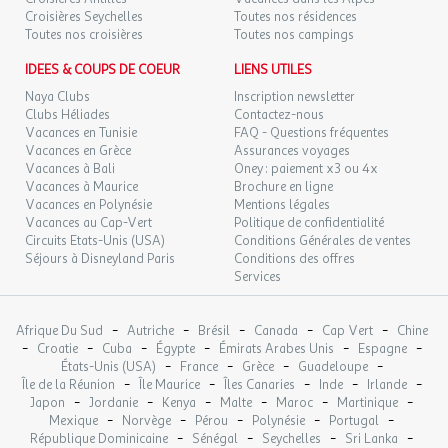
Croisières Seychelles
Toutes nos résidences
Toutes nos croisières
Toutes nos campings
IDEES & COUPS DE COEUR
LIENS UTILES
Naya Clubs
Inscription newsletter
Clubs Héliades
Contactez-nous
Vacances en Tunisie
FAQ - Questions fréquentes
Vacances en Grèce
Assurances voyages
Vacances à Bali
Oney : paiement x3 ou 4x
Vacances à Maurice
Brochure en ligne
Vacances en Polynésie
Mentions légales
Vacances au Cap-Vert
Politique de confidentialité
Circuits Etats-Unis (USA)
Conditions Générales de ventes
Séjours à Disneyland Paris
Conditions des offres
Services
-
-
-
-
-
Afrique Du Sud
Autriche
Brésil
Canada
Cap Vert
Chine
-
-
-
-
-
-
Croatie
Cuba
Égypte
Émirats Arabes Unis
Espagne
-
-
-
-
États-Unis (USA)
France
Grèce
Guadeloupe
-
-
-
-
-
Île de la Réunion
Île Maurice
Îles Canaries
Inde
Irlande
-
-
-
-
-
-
Japon
Jordanie
Kenya
Malte
Maroc
Martinique
-
-
-
-
-
Mexique
Norvège
Pérou
Polynésie
Portugal
-
-
-
-
République Dominicaine
Sénégal
Seychelles
Sri Lanka