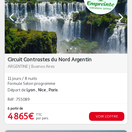
Circuit Contrastes du Nord Argentin
ARGENTINE
|
Buenos Aires
11 jours / 8 nuits
Formule Selon programme
Départ de
Lyon
Nice
Paris
Réf : 755089
à partir de
4 865€
TTC
VOIR L'OFFRE
par pers.