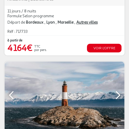
11 jours / 8 nuits
Formule Selon programme
Départ de
Bordeaux
Lyon
Marseille
Autres villes
Réf : 717733
à partir de
4 164€
TTC
VOIR L'OFFRE
par pers.