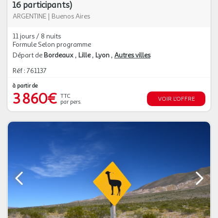
16 participants)
ARGENTINE
|
Buenos Aires
11 jours / 8 nuits
Formule Selon programme
Départ de
Bordeaux
Lille
Lyon
Autres villes
Réf : 761137
à partir de
3 860€
TTC
VOIR L'OFFRE
par pers.