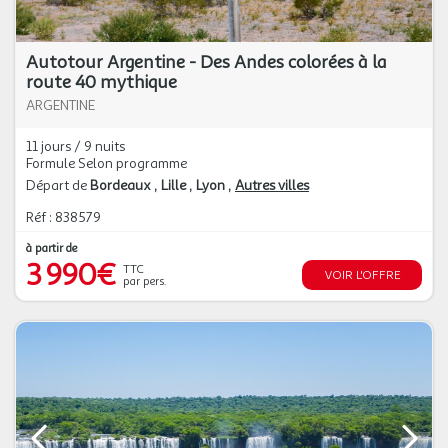
Autotour Argentine - Des Andes colorées à la
route 40 mythique
ARGENTINE
11 jours / 9 nuits
Formule Selon programme
Départ de
Bordeaux
Lille
Lyon
Autres villes
Réf : 838579
à partir de
3 990€
TTC
VOIR L'OFFRE
par pers.