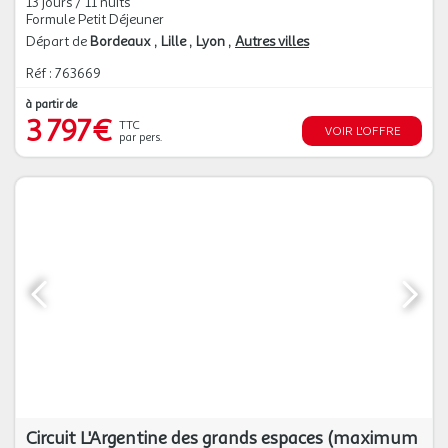
13 jours / 11 nuits
Formule Petit Déjeuner
Départ de
Bordeaux
Lille
Lyon
Autres villes
Réf : 763669
à partir de
3 797€
TTC
VOIR L'OFFRE
par pers.
Circuit L'Argentine des grands espaces (maximum