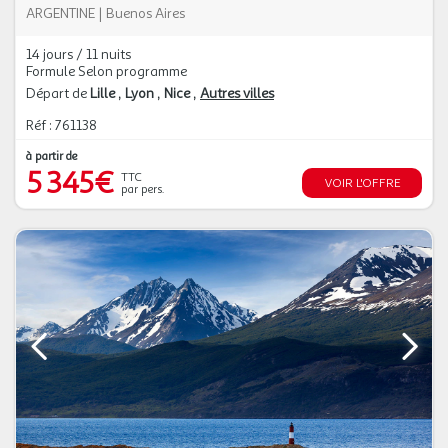
ARGENTINE
|
Buenos Aires
14 jours / 11 nuits
Formule Selon programme
Départ de
Lille
Lyon
Nice
Autres villes
Réf : 761138
à partir de
5 345€
TTC
VOIR L'OFFRE
par pers.