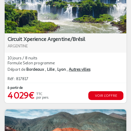
Circuit Xperience Argentine/Brésil
ARGENTINE
10 jours / 8 nuits
Formule Selon programme
Départ de
Bordeaux
Lille
Lyon
Autres villes
Réf : 817817
à partir de
4 029€
TTC
VOIR L'OFFRE
par pers.