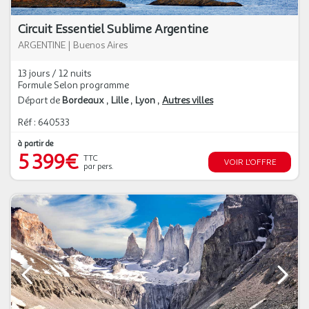
Circuit Essentiel Sublime Argentine
ARGENTINE
|
Buenos Aires
13 jours / 12 nuits
Formule Selon programme
Départ de
Bordeaux
Lille
Lyon
Autres villes
Réf : 640533
à partir de
5 399€
TTC
VOIR L'OFFRE
par pers.