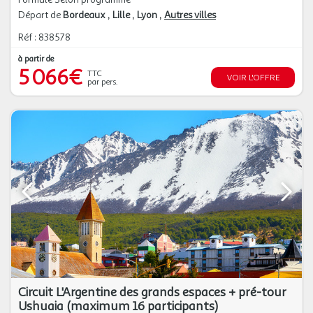
Départ de
Bordeaux
Lille
Lyon
Autres villes
Réf : 838578
à partir de
5 066€
TTC
VOIR L'OFFRE
par pers.
Circuit L'Argentine des grands espaces + pré-tour
Ushuaia (maximum 16 participants)