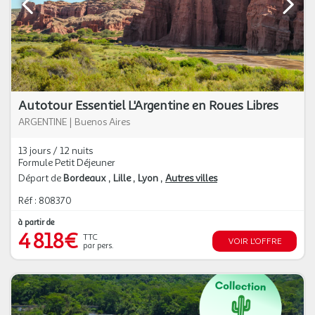
Autotour Essentiel L'Argentine en Roues Libres
ARGENTINE
|
Buenos Aires
13 jours / 12 nuits
Formule Petit Déjeuner
Départ de
Bordeaux
Lille
Lyon
Autres villes
Réf : 808370
à partir de
4 818€
TTC
VOIR L'OFFRE
par pers.