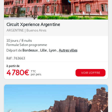
Circuit Xperience Argentine
ARGENTINE
|
Buenos Aires
10 jours / 8 nuits
Formule Selon programme
Départ de
Bordeaux
Lille
Lyon
Autres villes
Réf : 763663
à partir de
4 780€
TTC
VOIR L'OFFRE
par pers.