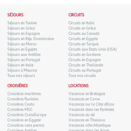
SÉJOURS
CIRCUITS
Séjours en Tunisie
Circuits en Italie
Séjours en Grèce
Circuits en Grèce
Séjours en Espagne
Circuits au Canada
Séjours en Rép. Dominicaine
Circuits en Egypte
Séjours au Maroc
Circuits en Turquie
Séjours en Egypte
Circuits aux Etats-Unis (USA)
Séjours aux Antilles
Circuits en Jordanie
Séjours au Portugal
Circuits en Espagne
Séjours en Italie
Circuits en Thaïlande
Séjours à Maurice
Circuits au Portugal
Tous nos séjours
Tous nos circuits
CROISIÈRES
LOCATIONS
Croisières maritimes
Vacances en Bretagne
Croisières fluviales
Vacances en Corse
Croisières Costa
Vacances sur la Côte d'Azur
Croisières MSC
Vacances dans les Pyrénées
Croisières CroisiEurope
Vacances au ski
Croisières en Egypte
Vacances en Thalasso
Croisières sans permis
Vacances côte Atlantique
Croisières Antilles
Vacances dans les Alpes