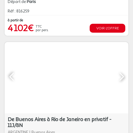
Départ de
Paris
Réf : 816259
à partir de
4 102€
TTC
VOIR L'OFFRE
par pers.
De Buenos Aires à Rio de Janeiro en privatif -
11J/8N
ARGENTINE
|
Buenos Aires