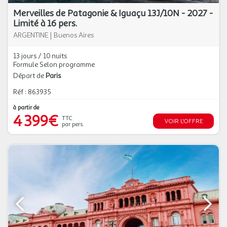
Merveilles de Patagonie & Iguaçu 13J/10N - 2027 -
Limité à 16 pers.
ARGENTINE
|
Buenos Aires
13 jours / 10 nuits
Formule Selon programme
Départ de
Paris
Réf : 863935
à partir de
4 399€
TTC
VOIR L'OFFRE
par pers.