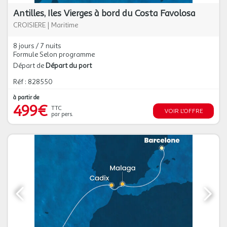
Antilles, Iles Vierges à bord du Costa Favolosa
CROISIERE
|
Maritime
8 jours / 7 nuits
Formule Selon programme
Départ de
Départ du port
Réf : 828550
à partir de
499€
TTC
VOIR L'OFFRE
par pers.