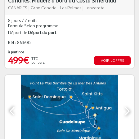
Canaries, Madère à bord du Costa Smeralda
CANARIES
|
Gran Canaria
|
Las Palmas
|
Lanzarote
8 jours / 7 nuits
Formule Selon programme
Départ de
Départ du port
Réf : 863682
à partir de
499€
TTC
VOIR L'OFFRE
par pers.