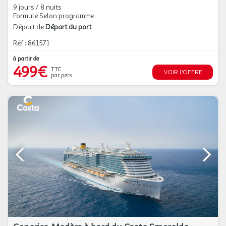
9 jours / 8 nuits
Formule Selon programme
Départ de
Départ du port
Réf : 861571
à partir de
499€
TTC
VOIR L'OFFRE
par pers.