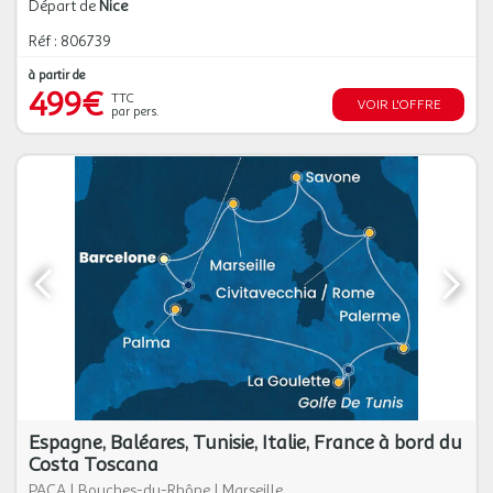
Départ de
Nice
Réf : 806739
à partir de
499€
TTC
VOIR L'OFFRE
par pers.
Espagne, Baléares, Tunisie, Italie, France à bord du
Costa Toscana
PACA
|
Bouches-du-Rhône
|
Marseille