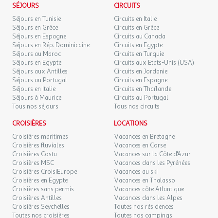
SÉJOURS
CIRCUITS
Séjours en Tunisie
Circuits en Italie
Séjours en Grèce
Circuits en Grèce
Séjours en Espagne
Circuits au Canada
Séjours en Rép. Dominicaine
Circuits en Egypte
Séjours au Maroc
Circuits en Turquie
Séjours en Egypte
Circuits aux Etats-Unis (USA)
Séjours aux Antilles
Circuits en Jordanie
Séjours au Portugal
Circuits en Espagne
Séjours en Italie
Circuits en Thaïlande
Séjours à Maurice
Circuits au Portugal
Tous nos séjours
Tous nos circuits
CROISIÈRES
LOCATIONS
Croisières maritimes
Vacances en Bretagne
Croisières fluviales
Vacances en Corse
Croisières Costa
Vacances sur la Côte d'Azur
Croisières MSC
Vacances dans les Pyrénées
Croisières CroisiEurope
Vacances au ski
Croisières en Egypte
Vacances en Thalasso
Croisières sans permis
Vacances côte Atlantique
Croisières Antilles
Vacances dans les Alpes
Croisières Seychelles
Toutes nos résidences
Toutes nos croisières
Toutes nos campings