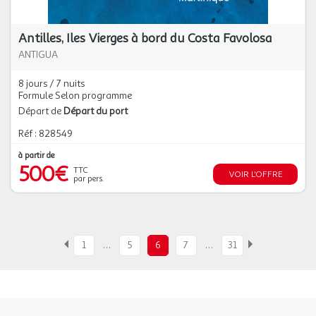
Antilles, Iles Vierges à bord du Costa Favolosa
ANTIGUA
8 jours / 7 nuits
Formule Selon programme
Départ de
Départ du port
Réf : 828549
à partir de
500€
TTC
VOIR L'OFFRE
par pers.
…
…
1
5
6
7
31