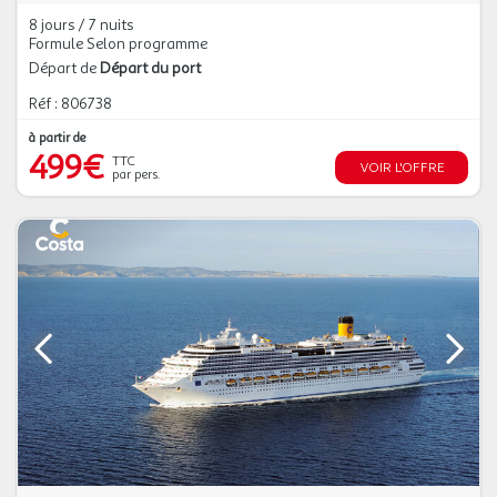
8 jours / 7 nuits
Formule Selon programme
Départ de
Départ du port
Réf : 806738
à partir de
499€
TTC
VOIR L'OFFRE
par pers.