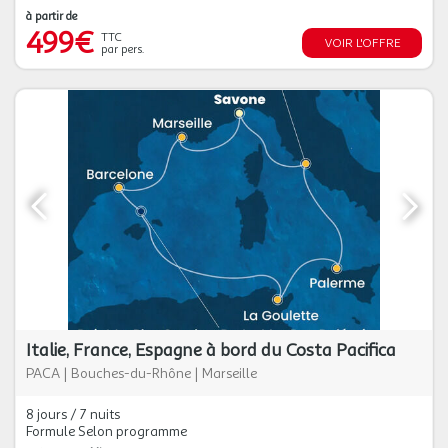
à partir de
499€
TTC
VOIR L'OFFRE
par pers.
Italie, France, Espagne à bord du Costa Pacifica
PACA
|
Bouches-du-Rhône
|
Marseille
8 jours / 7 nuits
Formule Selon programme