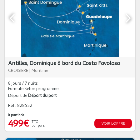
Antilles, Dominique à bord du Costa Favolosa
CROISIERE
|
Maritime
8 jours / 7 nuits
Formule Selon programme
Départ de
Départ du port
Réf : 828552
à partir de
499€
TTC
VOIR L'OFFRE
par pers.