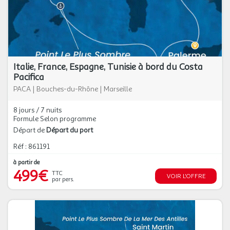
Italie, France, Espagne, Tunisie à bord du Costa
Pacifica
PACA
|
Bouches-du-Rhône
|
Marseille
8 jours / 7 nuits
Formule Selon programme
Départ de
Départ du port
Réf : 861191
à partir de
499€
TTC
VOIR L'OFFRE
par pers.