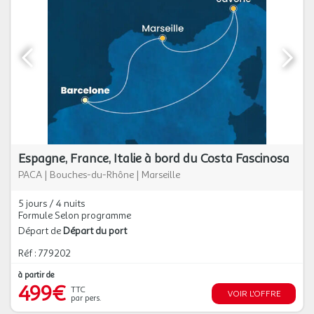
Espagne, France, Italie à bord du Costa Fascinosa
PACA
|
Bouches-du-Rhône
|
Marseille
5 jours / 4 nuits
Formule Selon programme
Départ de
Départ du port
Réf : 779202
à partir de
499€
TTC
VOIR L'OFFRE
par pers.