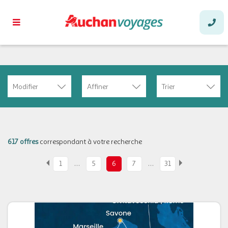
Modifier
Affiner
Trier
617 offres
correspondant à votre recherche
…
…
1
5
6
7
31