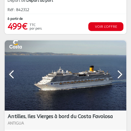
Départ de
Départ du port
Réf : 842312
à partir de
499€
TTC
VOIR L'OFFRE
par pers.
Antilles, Iles Vierges à bord du Costa Favolosa
ANTIGUA