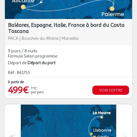
Baléares, Espagne, Italie, France à bord du Costa
Toscana
PACA
|
Bouches-du-Rhône
|
Marseille
9 jours / 8 nuits
Formule Selon programme
Départ de
Départ du port
Réf : 861755
à partir de
499€
TTC
VOIR L'OFFRE
par pers.