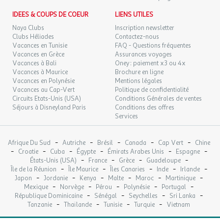
IDEES & COUPS DE COEUR
LIENS UTILES
Naya Clubs
Inscription newsletter
Clubs Héliades
Contactez-nous
Vacances en Tunisie
FAQ - Questions fréquentes
Vacances en Grèce
Assurances voyages
Vacances à Bali
Oney : paiement x3 ou 4x
Vacances à Maurice
Brochure en ligne
Vacances en Polynésie
Mentions légales
Vacances au Cap-Vert
Politique de confidentialité
Circuits Etats-Unis (USA)
Conditions Générales de ventes
Séjours à Disneyland Paris
Conditions des offres
Services
-
-
-
-
-
Afrique Du Sud
Autriche
Brésil
Canada
Cap Vert
Chine
-
-
-
-
-
-
Croatie
Cuba
Égypte
Émirats Arabes Unis
Espagne
-
-
-
-
États-Unis (USA)
France
Grèce
Guadeloupe
-
-
-
-
-
Île de la Réunion
Île Maurice
Îles Canaries
Inde
Irlande
-
-
-
-
-
-
Japon
Jordanie
Kenya
Malte
Maroc
Martinique
-
-
-
-
-
Mexique
Norvège
Pérou
Polynésie
Portugal
-
-
-
-
République Dominicaine
Sénégal
Seychelles
Sri Lanka
-
-
-
-
Tanzanie
Thaïlande
Tunisie
Turquie
Vietnam