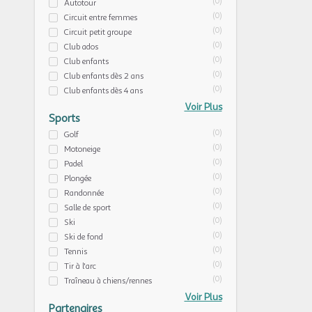
(0)
Autotour
(0)
Circuit entre femmes
(0)
Circuit petit groupe
(0)
Club ados
(0)
Club enfants
(0)
Club enfants dès 2 ans
(0)
Club enfants dès 4 ans
Voir Plus
Sports
(0)
Golf
(0)
Motoneige
(0)
Padel
(0)
Plongée
(0)
Randonnée
(0)
Salle de sport
(0)
Ski
(0)
Ski de fond
(0)
Tennis
(0)
Tir à l'arc
(0)
Traîneau à chiens/rennes
Voir Plus
Partenaires