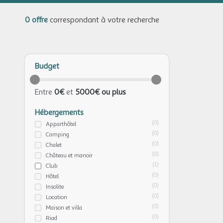
0 offre
correspondant à votre recherche
Budget
Entre
0€
et
5000€ ou plus
Hébergements
(0)
Apparthôtel
(0)
Camping
(0)
Chalet
(0)
Château et manoir
(1)
Club
(0)
Hôtel
(0)
Insolite
(0)
Location
(0)
Maison et villa
(0)
Riad