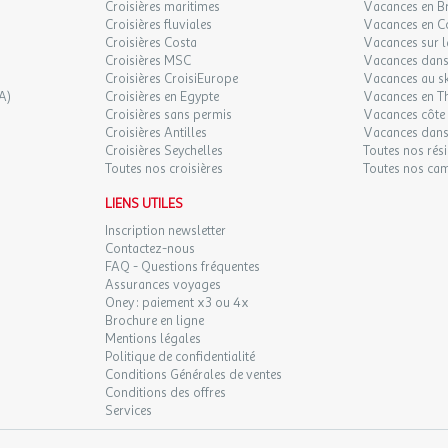
Croisières maritimes
Vacances en B
Croisières fluviales
Vacances en C
Croisières Costa
Vacances sur l
Croisières MSC
Vacances dans 
Croisières CroisiEurope
Vacances au sk
A)
Croisières en Egypte
Vacances en T
Croisières sans permis
Vacances côte 
Croisières Antilles
Vacances dans
Croisières Seychelles
Toutes nos rés
Toutes nos croisières
Toutes nos ca
LIENS UTILES
Inscription newsletter
Contactez-nous
FAQ - Questions fréquentes
Assurances voyages
Oney : paiement x3 ou 4x
Brochure en ligne
Mentions légales
Politique de confidentialité
Conditions Générales de ventes
Conditions des offres
Services