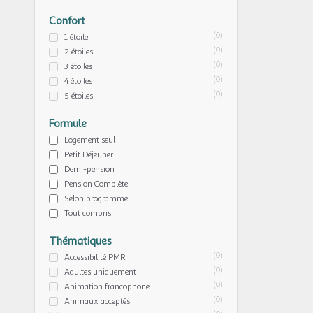
Confort
(0)
1 étoile
(0)
2 étoiles
(0)
3 étoiles
(0)
4 étoiles
(0)
5 étoiles
Formule
Logement seul
Petit Déjeuner
Demi-pension
Pension Complète
Selon programme
Tout compris
Thématiques
(0)
Accessibilité PMR
(0)
Adultes uniquement
(0)
Animation francophone
(0)
Animaux acceptés