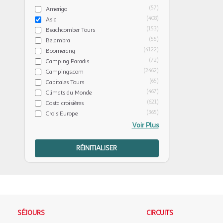
(57)
Amerigo
(408)
Asia
(153)
Beachcomber Tours
(55)
Belambra
(4122)
Boomerang
(72)
Camping Paradis
(2462)
Campings.com
(65)
Capitales Tours
(467)
Climats du Monde
(621)
Costa croisières
(365)
CroisiEurope
Voir Plus
RÉINITIALISER
SÉJOURS
CIRCUITS