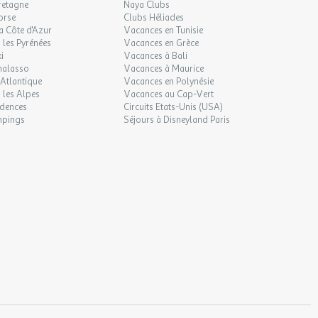
retagne
Naya Clubs
orse
Clubs Héliades
a Côte d'Azur
Vacances en Tunisie
les Pyrénées
Vacances en Grèce
i
Vacances à Bali
halasso
Vacances à Maurice
Atlantique
Vacances en Polynésie
 les Alpes
Vacances au Cap-Vert
idences
Circuits Etats-Unis (USA)
mpings
Séjours à Disneyland Paris