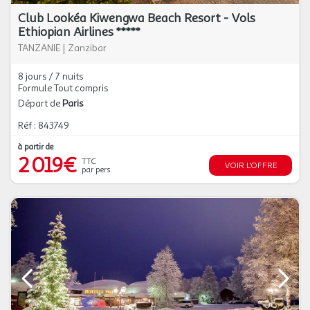
Club Lookéa Kiwengwa Beach Resort - Vols
Ethiopian Airlines *****
TANZANIE
|
Zanzibar
8 jours / 7 nuits
Formule Tout compris
Départ de
Paris
Réf : 843749
à partir de
2 019€
TTC
VOIR L'OFFRE
par pers.