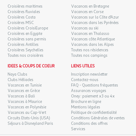
Croisières maritimes
Vacances en Bretagne
Croisières fluviales
Vacances en Corse
Croisières Costa
Vacances sur la Côte d'Azur
Croisières MSC
Vacances dans les Pyrénées
Croisières CroisiEurope
Vacances au ski
Croisières en Egypte
Vacances en Thalasso
Croisières sans permis
Vacances côte Atlantique
Croisières Antilles
Vacances dans les Alpes
Croisières Seychelles
Toutes nos résidences
Toutes nos croisières
Toutes nos campings
IDEES & COUPS DE COEUR
LIENS UTILES
Naya Clubs
Inscription newsletter
Clubs Héliades
Contactez-nous
Vacances en Tunisie
FAQ - Questions fréquentes
Vacances en Grèce
Assurances voyages
Vacances à Bali
Oney : paiement x3 ou 4x
Vacances à Maurice
Brochure en ligne
Vacances en Polynésie
Mentions légales
Vacances au Cap-Vert
Politique de confidentialité
Circuits Etats-Unis (USA)
Conditions Générales de ventes
Séjours à Disneyland Paris
Conditions des offres
Services