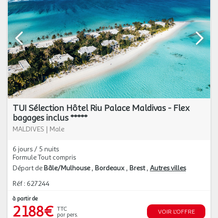
TUI Sélection Hôtel Riu Palace Maldivas - Flex
bagages inclus *****
MALDIVES
|
Male
6 jours / 5 nuits
Formule Tout compris
Départ de
Bâle/Mulhouse
Bordeaux
Brest
Autres villes
Réf : 627244
à partir de
2 188€
TTC
VOIR L'OFFRE
par pers.