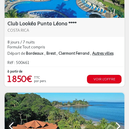
Club Lookéa Punta Léona ****
COSTA RICA
8 jours / 7 nuits
Formule Tout compris
Départ de
Bordeaux
Brest
Clermont Ferrand
Autres villes
Réf : 500461
à partir de
1 850€
TTC
VOIR L'OFFRE
par pers.