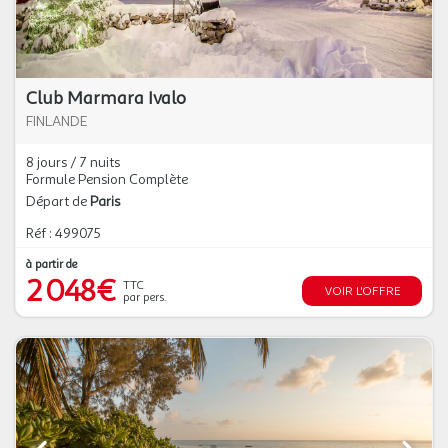
Club Marmara Ivalo
FINLANDE
8 jours / 7 nuits
Formule Pension Complète
Départ de
Paris
Réf : 499075
à partir de
2 048€
TTC
VOIR L'OFFRE
par pers.