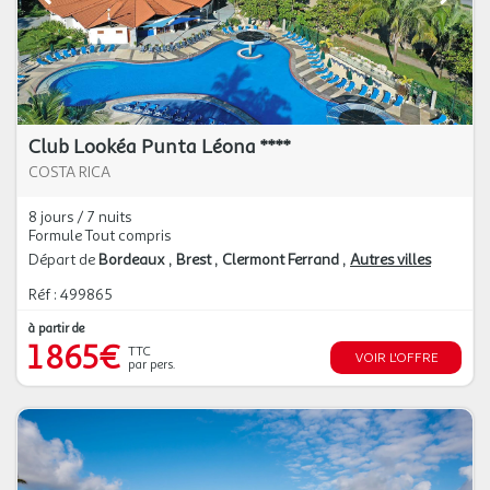
Club Lookéa Punta Léona ****
COSTA RICA
8 jours / 7 nuits
Formule Tout compris
Départ de
Bordeaux
Brest
Clermont Ferrand
Autres villes
Réf : 499865
à partir de
1 865€
TTC
VOIR L'OFFRE
par pers.