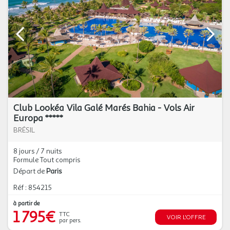
Club Lookéa Vila Galé Marés Bahia - Vols Air
Europa *****
BRÉSIL
8 jours / 7 nuits
Formule Tout compris
Départ de
Paris
Réf : 854215
à partir de
1 795€
TTC
VOIR L'OFFRE
par pers.