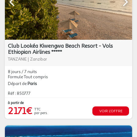
Club Lookéa Kiwengwa Beach Resort - Vols
Ethiopian Airlines *****
TANZANIE
|
Zanzibar
8 jours / 7 nuits
Formule Tout compris
Départ de
Paris
Réf : 850777
à partir de
2 171€
TTC
VOIR L'OFFRE
par pers.