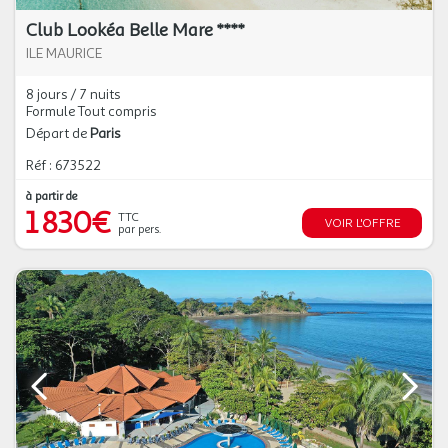
Club Lookéa Belle Mare ****
ILE MAURICE
8 jours / 7 nuits
Formule Tout compris
Départ de
Paris
Réf : 673522
à partir de
1 830€
TTC
VOIR L'OFFRE
par pers.