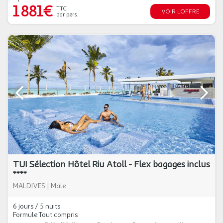
1 881€
TTC
VOIR L'OFFRE
par pers.
TUI Sélection Hôtel Riu Atoll - Flex bagages inclus
****
MALDIVES
|
Male
6 jours / 5 nuits
Formule Tout compris