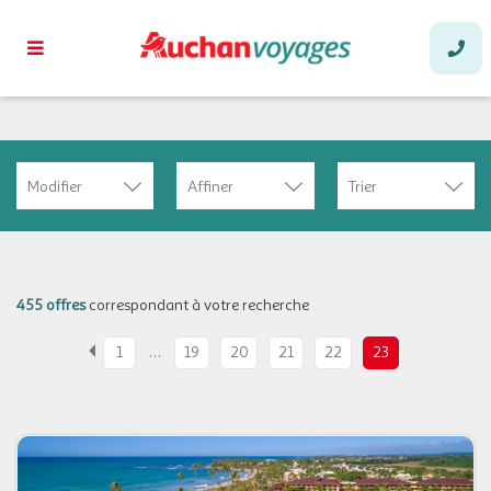
Modifier
Affiner
Trier
455 offres
correspondant à votre recherche
…
1
19
20
21
22
23