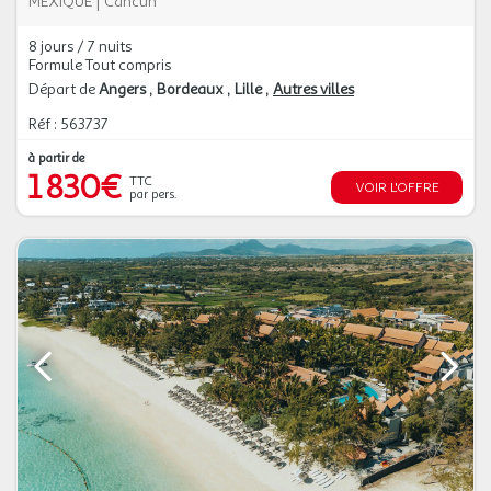
MEXIQUE
|
Cancun
8 jours / 7 nuits
Formule Tout compris
Départ de
Angers
Bordeaux
Lille
Autres villes
Réf : 563737
à partir de
1 830€
TTC
VOIR L'OFFRE
par pers.