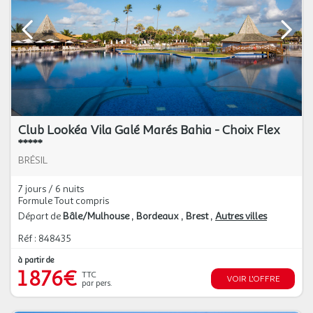
Club Lookéa Vila Galé Marés Bahia - Choix Flex
*****
BRÉSIL
7 jours / 6 nuits
Formule Tout compris
Départ de
Bâle/Mulhouse
Bordeaux
Brest
Autres villes
Réf : 848435
à partir de
1 876€
TTC
VOIR L'OFFRE
par pers.