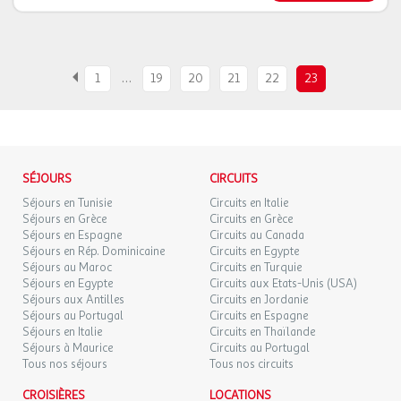
…
1
19
20
21
22
23
SÉJOURS
CIRCUITS
Séjours en Tunisie
Circuits en Italie
Séjours en Grèce
Circuits en Grèce
Séjours en Espagne
Circuits au Canada
Séjours en Rép. Dominicaine
Circuits en Egypte
Séjours au Maroc
Circuits en Turquie
Séjours en Egypte
Circuits aux Etats-Unis (USA)
Séjours aux Antilles
Circuits en Jordanie
Séjours au Portugal
Circuits en Espagne
Séjours en Italie
Circuits en Thaïlande
Séjours à Maurice
Circuits au Portugal
Tous nos séjours
Tous nos circuits
CROISIÈRES
LOCATIONS