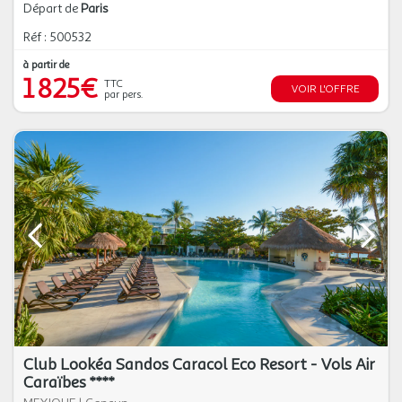
Départ de
Paris
Réf : 500532
à partir de
1 825€
TTC
VOIR L'OFFRE
par pers.
Club Lookéa Sandos Caracol Eco Resort - Vols Air
Caraïbes ****