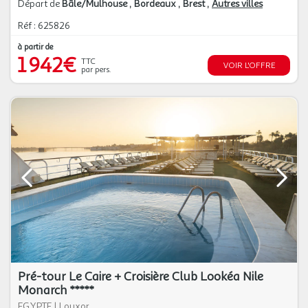
Départ de
Bâle/Mulhouse
Bordeaux
Brest
Autres villes
Réf : 625826
à partir de
1 942€
TTC
VOIR L'OFFRE
par pers.
Pré-tour Le Caire + Croisière Club Lookéa Nile
Monarch *****
EGYPTE
|
Louxor