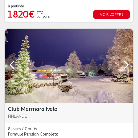
à partir de
1 820€
TTC
VOIR L'OFFRE
par pers.
Club Marmara Ivalo
FINLANDE
8 jours / 7 nuits
Formule Pension Complète