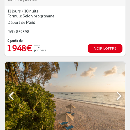
11 jours / 10 nuits
Formule Selon programme
Départ de
Paris
Réf : 859398
à partir de
1 948€
TTC
VOIR L'OFFRE
par pers.