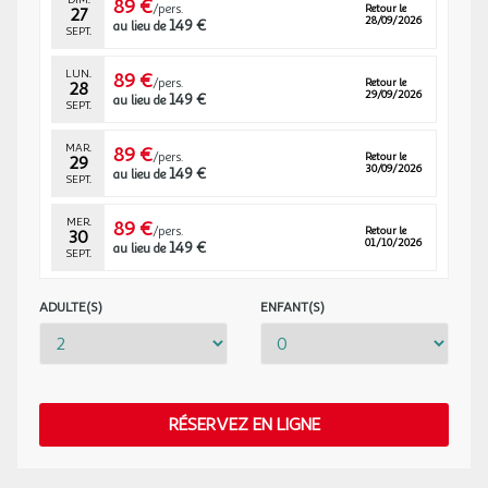
89 €
Amirauté Hôtel (3*)
/pers.
Retour le
27
28/09/2026
149 €
Bienvenue à l'Amirauté Hôtel de Deauville, votre évasion raffinée
au lieu de
SEPT.
à deux heures à peine de la ville de Paris. Avec des options
d'hébergement allant des chambres confortables jusqu'à nos
LUN.
89 €
/pers.
Retour le
28
suites juniors comprenant un bains à remous, nous offrons une
29/09/2026
149 €
au lieu de
SEPT.
expérience intimiste ou familiale dans de vastes espaces de vie
chaleureux et élégants. Terminez votre journée en savourant un
MAR.
89 €
/pers.
Retour le
29
des cocktails signature au bar Amirauté, avant de vous régaler
30/09/2026
149 €
au lieu de
SEPT.
avec la cuisine de notre restaurant, le Carré. Pour une expérience
culinaire à midi, le restaurant du golf, les Chaumes, est aussi à
MER.
89 €
/pers.
Retour le
votre disposition.
30
01/10/2026
149 €
au lieu de
SEPT.
Informations importantes
ADULTE(S)
ENFANT(S)
Wifi disponible seulement en réception et dans l'espace business.
Les deux piscines chauffées sont ouvertes. Toutes les chambres
sont climatisées. Modification gratuite ou annulation avec
remboursement à hauteur de 80%. Se référer aux Conditions
Générales de Vente applicables.
RÉSERVEZ EN LIGNE
Adresse