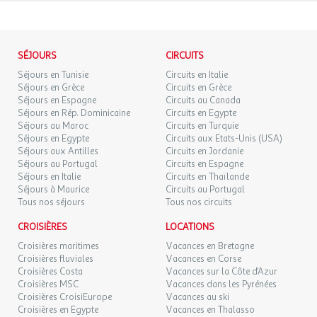
Route de Paris, 14800, Deauville, Normandie, France, Calvados
Equipements
SÉJOURS
CIRCUITS
Parking privé
Séjours en Tunisie
Circuits en Italie
Séjours en Grèce
Circuits en Grèce
Séjours en Espagne
Circuits au Canada
Bon à savoir
Séjours en Rép. Dominicaine
Circuits en Egypte
Séjours au Maroc
Circuits en Turquie
Arrivée à partir de 17:00 jusqu'à 23:30
Séjours en Egypte
Circuits aux Etats-Unis (USA)
Départ à partir de 07:00 jusqu'à 11:00
Séjours aux Antilles
Circuits en Jordanie
Séjours au Portugal
Circuits en Espagne
Séjours en Italie
Circuits en Thaïlande
Séjours à Maurice
Circuits au Portugal
Tous nos séjours
Tous nos circuits
CROISIÈRES
LOCATIONS
Croisières maritimes
Vacances en Bretagne
Croisières fluviales
Vacances en Corse
Croisières Costa
Vacances sur la Côte d'Azur
Croisières MSC
Vacances dans les Pyrénées
Croisières CroisiEurope
Vacances au ski
Croisières en Egypte
Vacances en Thalasso