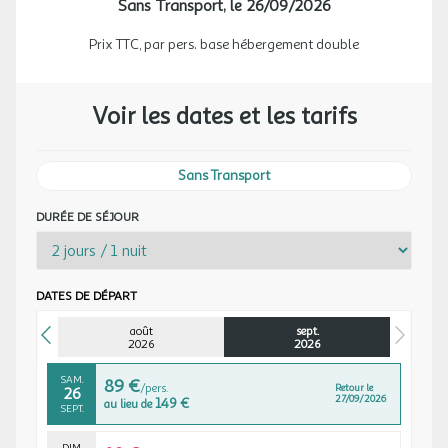
SEPT.
Sans Transport,
le 26/09/2026
réserver votre créneau dès la réservation effectuée., un accès de
30 minutes est inclus dans le prix du package, si vous voulez une
LUN.
93 €
Prix TTC, par pers. base hébergement double
/pers.
Retour le
21
séance supplémentaire, c'est 10€ par personne pour 30 minutes.)
22/09/2026
154 €
au lieu de
SEPT.
Dîner 3 plats
Petit déjeuner Continental (Buffet)
MAR.
Voir les dates et les tarifs
93 €
/pers.
Retour le
22
23/09/2026
154 €
au lieu de
SEPT.
L'hébergement
Sans Transport
MER.
93 €
Chambre double, standard
/pers.
Retour le
23
24/09/2026
154 €
Dimension de la chambre (environ): 22 m²
au lieu de
SEPT.
DURÉE DE SÉJOUR
Les équipements: Climatisation, baignoire, coffre-fort, télévision
Lit double, canapé-Lit
JEU.
93 €
/pers.
Retour le
24
Informations importantes : Lit bébé sous réserve de disponibilités
25/09/2026
154 €
au lieu de
SEPT.
Les chambres sont climatisées
DATES DE DÉPART
Description : Les chambres sont situées dans le bâtiment rive
VEN.
93 €
/pers.
Retour le
25
droite, la chambre peut accueillir deux adultes et un enfant. Si
août
sept.
26/09/2026
154 €
au lieu de
SEPT.
2026
2026
enfant de plus de 12 ans, supplément de 30€/enfant à régler en
réception
SAM.
89 €
/pers.
Retour le
26
27/09/2026
149 €
au lieu de
SEPT.
L’hôtel
DIM.