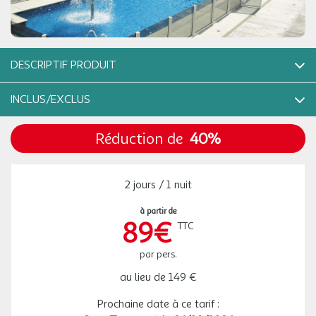
LUN.
93 €
/pers.
Retour le
14
15/09/2026
154 €
au lieu de
SEPT.
MAR.
93 €
/pers.
Retour le
DESCRIPTIF PRODUIT
15
16/09/2026
154 €
au lieu de
SEPT.
Amirauté Hôtel (3*) Chambre double standard + Petit-déjeuner +
INCLUS/EXCLUS
Dîner + Accès à l'espace détente + Sauna Deauville, normandie,
MER.
93 €
/pers.
Retour le
16
france
17/09/2026
154 €
au lieu de
SEPT.
Réduction de
40%
NOTRE OFFRE COMPREND
Votre séjour inclut
JEU.
93 €
/pers.
Retour le
17
Chambre double, standard, accès à l'espace détente, accès au
18/09/2026
154 €
au lieu de
SEPT.
Accès à l'espace détente (Serviettes disponibles uniquement à la
sauna, dîner 3 plats, petit déjeuner
2 jours / 1 nuit
réception., un accès de 30 minutes est inclus dans le prix du
VEN.
93 €
package, si vous voulez une séance supplémentaire, c'est 10€ par
/pers.
Retour le
18
à partir de
NOTRE OFFRE NE COMPREND PAS
19/09/2026
154 €
au lieu de
personne pour 30 minutes., les deux piscines extérieures sont
SEPT.
89€
TTC
Le prix n'inclut pas la taxe locale à payer sur place
chauffées en saison. Pendant la période hivernale, piscine
SAM.
97 €
extérieure couverte., les mineurs ne sont pas acceptés dans
par pers.
/pers.
Retour le
19
20/09/2026
159 €
l'espace détente., baignade non surveillée, les enfants doivent
au lieu de
SEPT.
au lieu de
149 €
être obligatoirement accompagnés d'un adulte.)
Accès au sauna, 30.0 minutes (L'accès au sauna est limité à une
DIM.
93 €
Prochaine date à ce tarif :
/pers.
Retour le
20
séance de 30 minutes par personne. Merci d'appeler l'hôtel pour
21/09/2026
154 €
au lieu de